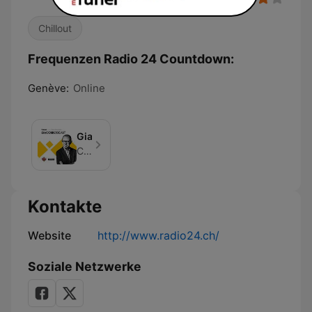
Chillout
Frequenzen Radio 24 Countdown:
Genève:
Online
Giacobbodcast
CH Media
Kontakte
Website
http://www.radio24.ch/
Soziale Netzwerke