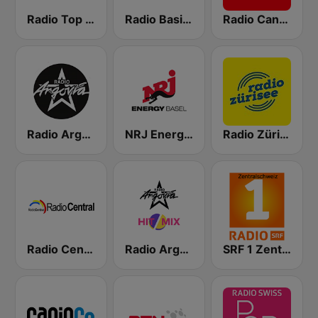
Radio Top Two
Radio Basilisk
Radio Canal 3 - D
Radio Argovia
NRJ Energy Basel
Radio Zürisee
Radio Central
Radio Argovia - Hit Mix
SRF 1 Zentralschweiz