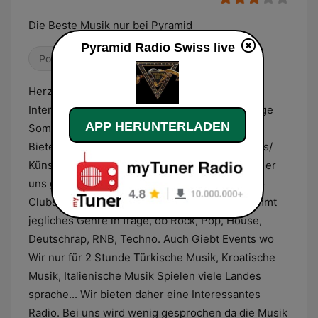
Die Beste Musik nur bei Pyramid
Pyramid Radio Swiss live
Pop / Top 40
Classic Rock
Herzlich Willkommen by PYramid Radio
International Besuchen Sie unsere Neue Farbige
APP HERUNTERLADEN
Sommerliche neue Webseite, Unsere Plattform
Bietet vieles für NEue Singers oder Newcomers/
Künstler/innen. Wir Spielen deinen Song wenn er
uns gefällt. Wir Bieten auch viel Live Events wo
Clubs unser Radio direkt Spielen.. Bei uns kommt
jegliches Genre in frage, ob Rock, Pop, House,
Deutschrap, RNB, Techno. Auch Giebt Events wo
Wir nur für 2 Stunde Türkische Musik, Kroatische
Musik, Italienische Musik Spielen viele Landes
sprache... Wir bieten daher eine Interessantes
Radio. Bei uns wird wenig gesprochen da die Musik