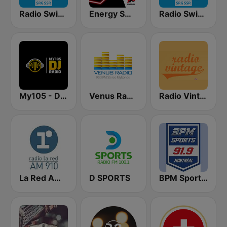
Radio Swiss Classic DE
Energy Swiss
Radio Swiss Classic EN
My105 - DJ Radio
Venus Radio Mykonos
Radio Vintage
La Red AM 910
D SPORTS
BPM Sports 91.9 FM