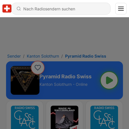
Sender
Kanton Solothurn
Pyramid Radio Swiss
Pyramid Radio Swiss
Kanton Solothurn - Online