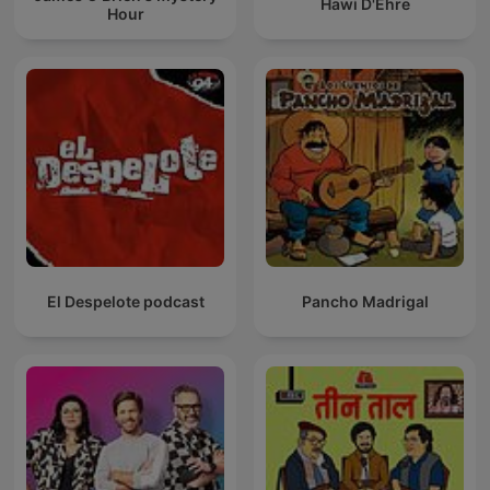
Hawi D'Ehre
Hour
El Despelote podcast
Pancho Madrigal