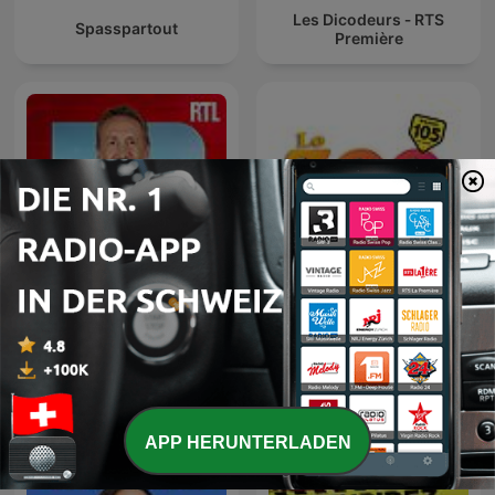
Les Dicodeurs ‐ RTS
Spasspartout
Première
L'œil de Philippe
Lo Zoo di 105
Caverivière
APP HERUNTERLADEN