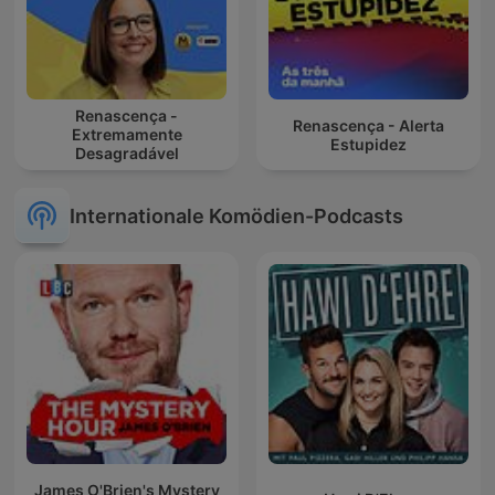
Renascença -
Renascença - Alerta
Extremamente
Estupidez
Desagradável
Internationale Komödien-Podcasts
James O'Brien's Mystery