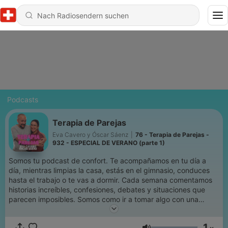
Podcasts
Terapia de Parejas
Eva Cavero y Óscar Sáenz
|
76 - Terapia de Parejas -
932 - ESPECIAL DE VERANO (parte 1)
Somos tu podcast de confort. Te acompañamos en tu día a
día, mientras limpias la casa, estás en el gimnasio, conduces
hasta el trabajo o te vas a dormir. Cada semana comentamos
historias increíbles, confesiones, debates y situaciones que
parecen imposibles. Somos como ir a tomar algo con una
pareja de amigos. Queremos ser tu lugar feliz. ¿Nos escuchas?
- contacto para negocios:
1