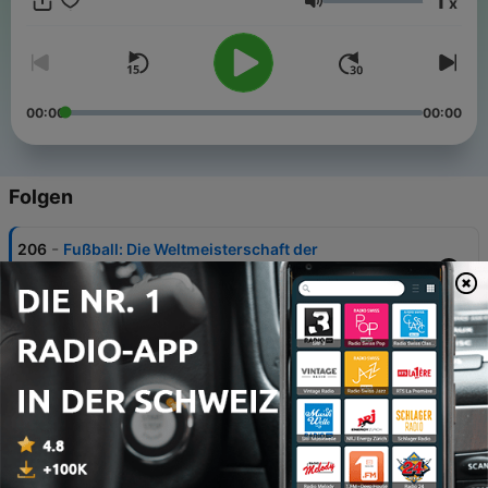
1
x
werden kann. Das Ganze 22 Mal im Jahr, dann immer
Lautstärke
dienstags mit Host Nora Hespers. Fragen? Feedback?
Vorschläge? Schickt uns gerne eine Mail an
sportinside@wdr.de!
00:00
00:00
Folgen
-
206
Fußball: Die Weltmeisterschaft der
Widersprüche
04 Aug. 2026
-
205
Spielfeld der Macht: Die USA und der Sport
05 Jun. 2026
-
204
FIFA-Chef Gianni Infantino - Das Zentrum der
Macht
26 Mai 2026