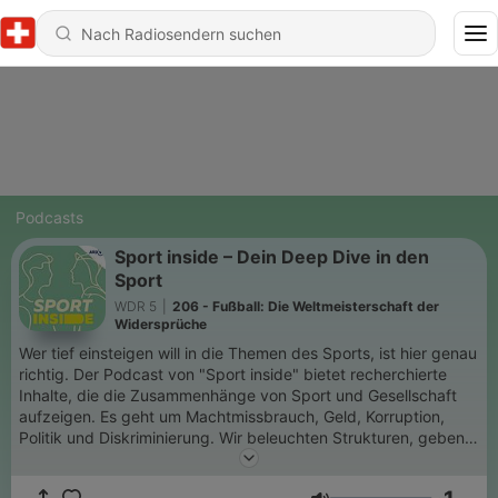
Podcasts
Sport inside – Dein Deep Dive in den
Sport
WDR 5
|
206 - Fußball: Die Weltmeisterschaft der
Widersprüche
Wer tief einsteigen will in die Themen des Sports, ist hier genau
richtig. Der Podcast von "Sport inside" bietet recherchierte
Inhalte, die die Zusammenhänge von Sport und Gesellschaft
aufzeigen. Es geht um Machtmissbrauch, Geld, Korruption,
Politik und Diskriminierung. Wir beleuchten Strukturen, geben
Betroffenen eine Stimme und sorgen dafür, dass
Verantwortung nicht einfach klammheimlich abgeschoben