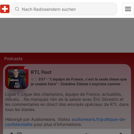
Podcasts
RTL Foot
rtl
|
337 - "L'équipe de France, c'est la seule chose que
je voulais faire" : Zinédine Zidane s'exprime comme
nouveau sélectionneur des Bleus
Ligue 1, Ligue des champions, équipe de France, actualités,
débats... Ne manquez rien de la saison avec Éric Silvestro et
les commentaires en direct des envoyés spéciaux de RTL dans
tous les stades.
Hébergé par Audiomeans. Visitez
audiomeans.fr/politique-de-
confidentialite
pour plus d'informations.