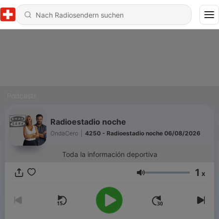
Podcasts
Radioestadio noche
OndaCero
|
4250 - Radioestadio noche 06/08/2026
Toda la información deportiva
1
x
Lautstärke