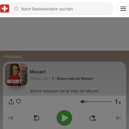
Podcasts
Mozart
Sheyla Lita
|
1 - Breve vida de Mozart
Breve resumen de la vida de Mozart
1
x
Lautstärke