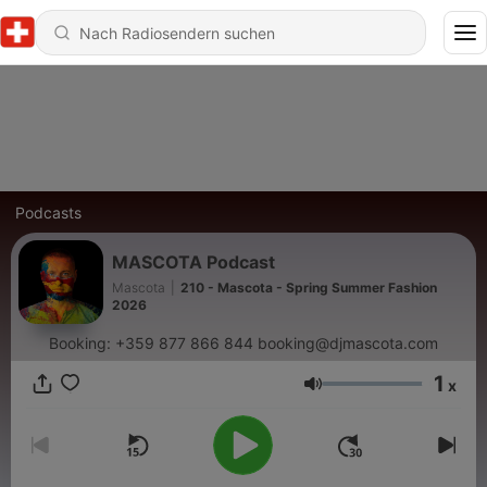
Podcasts
MASCOTA Podcast
Mascota
|
210 - Mascota - Spring Summer Fashion
2026
Booking: +359 877 866 844 booking@djmascota.com
1
x
Lautstärke