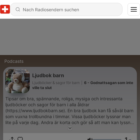
Podcasts
Ljudbok barn
Ljudböcker & sagor för barn
|
6 - Godnattsagan som inte
ville ta slut
Tipsar om bra, spännande, roliga, mysiga och intressanta
ljudböcker och sagor för barn i alla åldrar
(https://www.ljudbokbarn.se). En bra ljudbok kan få såväl barn
som vuxna trollbundna i timmar. Vissa ljudböcker lyssnar man
lite på varje dag. Andra är korta och gör så att man kan lyssna
på samma saga om och om igen. Det är alltid bra att ha några
nya ljudböcker på lager om man till exempel ska ut och resa
1