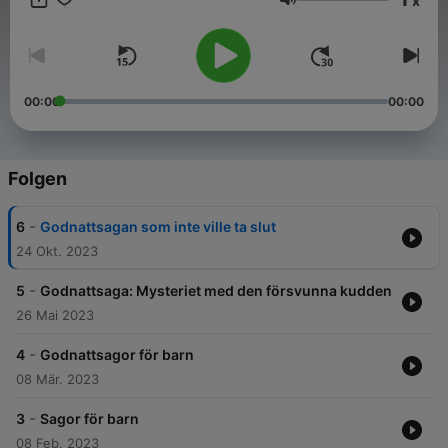
x
och behöver ha ny underhållning till barnen. Vi tipsar förstås
Lautstärke
också om godnattsagor. Det är ju så mysigt att lyssna på en
bra godnattsaga innan man ska sova. Vi hoppas att du ska ha
nytta av våra tips! Du hittar de flesta sagor & ljudböcker vi
tipsar om på Spotify:
https://open.spotify.com/playlist/2vlEFpAvYn5pUwaRFXDoq0?
00:00
00:00
si=6381fc77edcc4651
Folgen
-
6
Godnattsagan som inte ville ta slut
24 Okt. 2023
-
5
Godnattsaga: Mysteriet med den försvunna kudden
26 Mai 2023
-
4
Godnattsagor för barn
08 Mär. 2023
-
3
Sagor för barn
08 Feb. 2023