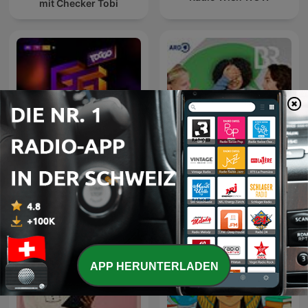
mit Checker Tobi
Quatsch & Weisheit:
TOGGO GG - der Podcast
Kinder reden. Über die
Welt. Und überhaupt
APP HERUNTERLADEN