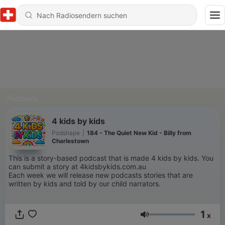
Podcasts
4 kids by kids
Podshape
|
184 - The Quiet New Kid - Billy from
Charlestown
This is a story-based podcast that is made 4 kids by kids. You
can submit a story at 4kidsbykids.com.au
Each week we will release new podcasts stories that are
written by kids and told by our child narrators.
1
x
Lautstärke