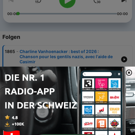
00:00
00:00
Folgen
-
1865
Charline Vanhoenacker : best of 2026 :
Chanson pour les gentils nazis, avec l'aide de
Casimir
05 Aug. 2026
-
1864
L'anti-Eurovision russe (en chanson !)
16 Jul. 2026
-
1863
Le foot, l'opium bourré de CO2 du peuple
04 Jul. 2026
-
1862
Charline Vanhoenacker : best of 2026 : On nous
gâche tout, on croit plus rien ! La der des der en
chanson