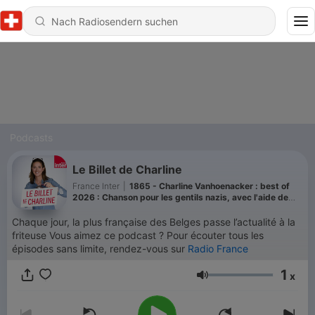
Podcasts
Le Billet de Charline
France Inter
|
1865 - Charline Vanhoenacker : best of
2026 : Chanson pour les gentils nazis, avec l'aide de
Casimir
Chaque jour, la plus française des Belges passe l’actualité à la
friteuse Vous aimez ce podcast ? Pour écouter tous les
épisodes sans limite, rendez-vous sur
Radio France
1
x
Lautstärke