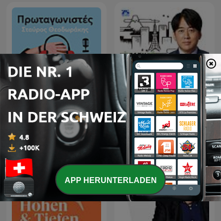
Πρωταγωνιστές με τον
安住紳一郎の日曜天国
Σταύρο Θεοδωράκη
APP HERUNTERLADEN