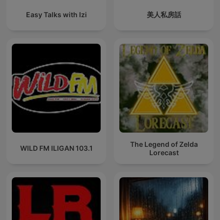
Easy Talks with Izi
美人私房話
The Legend of Zelda
WILD FM ILIGAN 103.1
Lorecast