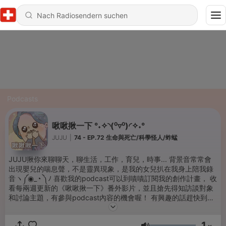
Podcasts
啾啾揪一下 °˖✧◝(⁰▿⁰)◜✧˖°
JUJU
|
74 - EP.72 生命與死亡/科學怪人/蚱蜢
JUJU揪你來聊聊天，聊生活，工作，育兒，時事... 背景音常常會
出現嬰兒的喘息聲，不是靈異現象，是我的女兒扒在我身上陪我錄
音ヽ༼◉_◔ ༽ﾉ 喜歡我的podcast可以到嘖嘖訂閱我的創作計畫， 收
看每兩週更新的《啾啾揪一下》番外影片，並且搶先得知訪談對象
和討論主題，有參與podcast內容的機會喔！ 有興趣的話趕快到以
下連結訂閱支持吧！⤵️ https://www.zeczec.com/projects/juju-c?
r=d233863619782
1