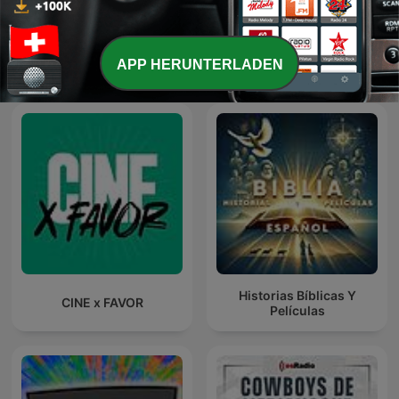
12 Days of White
Reportéři ČT
APP HERUNTERLADEN
Christmas
Historias Bíblicas Y
CINE x FAVOR
Películas