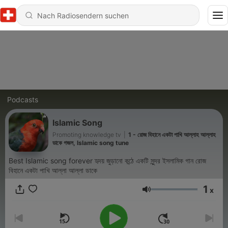
Podcasts
Islamic Song
Promoting knowledge tv
|
1 - রোজ বিহানে একটা পাখি আল্লাহ আল্লাহ
ডাকে গজল, Islamic song tune
Best Islamic song forever হৃদয় জুড়ানো কন্ঠে একটি সুন্দর ইসলামিক গান রোজ
বিহানে একটা পাখি আল্লা আল্লা ডাকে
1
x
Lautstärke