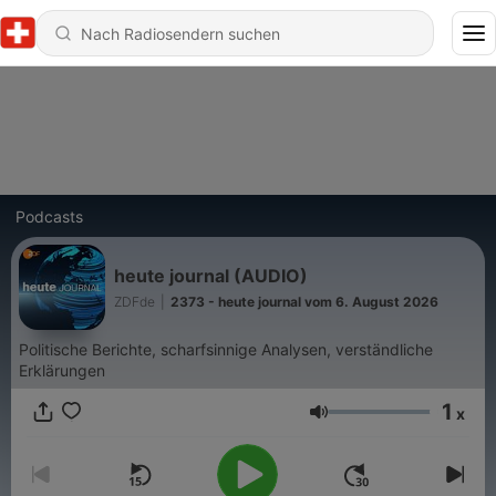
Podcasts
heute journal (AUDIO)
ZDFde
|
2373 - heute journal vom 6. August 2026
Politische Berichte, scharfsinnige Analysen, verständliche
Erklärungen
1
x
Lautstärke