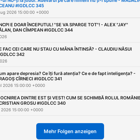
I-ul NU-ți ia jobul. Adevărul pe care nimeni nu ți-l spune - MĂDĂL
CEANU #IGDLCC 345
Aug 2026 15:00:00 +0000
NCPI E DOAR ÎNCEPUTUL! "SE VA SPARGE TOT"! - ALEX "JAY"
ĂLAN, DAN CÎMPEAN #IGDLCC 344
2026
E FAC CEI CARE NU STAU CU MÂNA ÎNTINSĂ? - CLAUDIU NĂSUI
IGDLCC 342
2026
um apare depresia? Ce îți fură atenția? Ce e de fapt inteligența? -
RAGOȘ CÎRNECI #IGDLCC 341
ul 2026 15:00:00 +0000
IOCNIREA DINTRE EST ȘI VEST! CUM SE SCHIMBĂ ROLUL ROMÂNIE
 CRISTIAN GROSU #IGDLCC 340
ul 2026 15:00:00 +0000
Mehr Folgen anzeigen