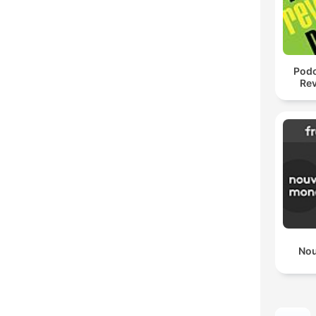
Podc
Rev
No