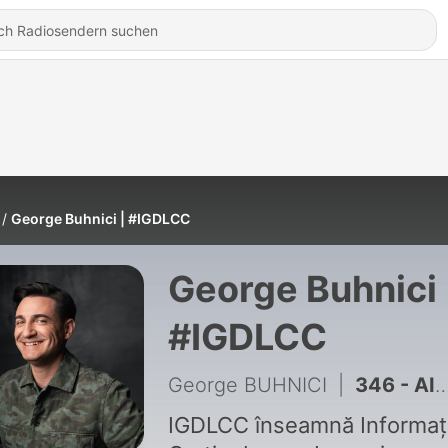
George Buhnici | #IGDLCC
George Buhnici 
#IGDLCC
George BUHNICI
|
346 - AI-ul NU-ți ia jobul. Adevărul pe care nimeni nu ți-l spune - MĂDĂLINA UCEANU #IGDLCC 345
IGDLCC înseamnă Informați