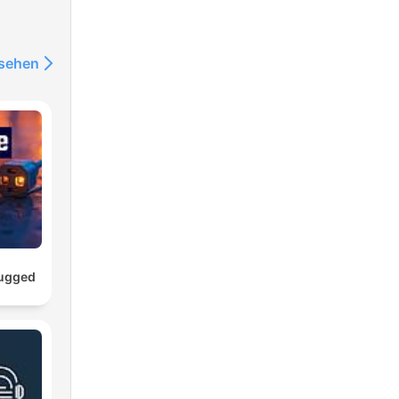
nsehen
lugged