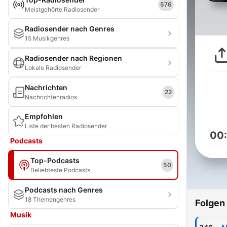
576
Meistgehörte Radiosender
Radiosender nach Genres
15 Musikgenres
Radiosender nach Regionen
Lokale Radiosender
Nachrichten
22
Nachrichtenradios
Empfohlen
Liste der besten Radiosender
00
Podcasts
Top-Podcasts
50
Beliebteste Podcasts
Podcasts nach Genres
18 Themengenres
Folgen
Musik