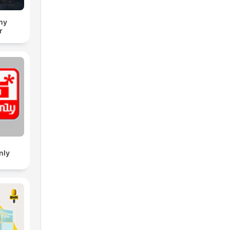
ny
r
nly