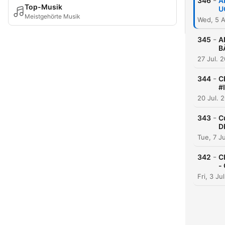
-
346
A
Top-Musik
U
Meistgehörte Musik
Wed, 5 
-
345
A
B
27 Jul. 
-
344
C
#
20 Jul. 
-
343
C
D
Tue, 7 J
-
342
C
-
Fri, 3 J