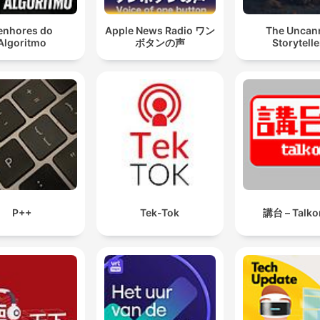
enhores do
Apple News Radio ワン
The Uncan
Algoritmo
ボタンの声
Storytelle
P++
Tek-Tok
講台 – Talko