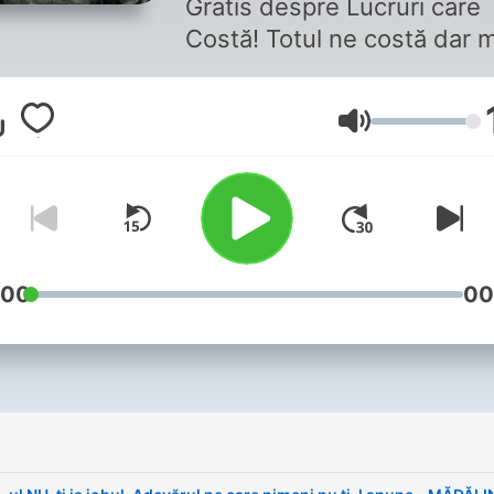
Gratis despre Lucruri care
Costă! Totul ne costă dar 
ales timpul așa că am făcut
această serie pentru a mă
Lautstärke
informa și educa alături de
invitați din domeniile mele
interes. Te invit alături de 
în această călătorie. Mi-am
propus să mă facă mai info
și mai adaptat la schimbări
:00
00
care vin. Sper să o facă și
pentru tine.