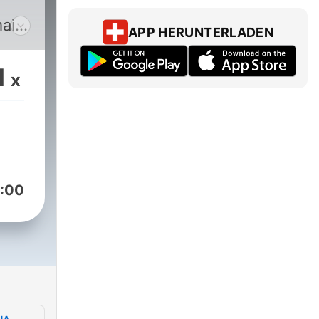
mai
APP HERUNTERLADEN
1
x
 de
mine
rmat
le
:00