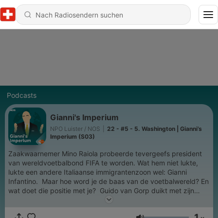
Podcasts
Gianni's Imperium
NPO Luister / NOS
|
22 - #5 - 5. Washington | Gianni’s
Imperium (S03)
Zaakwaarnemer Mino Raiola probeerde tevergeefs president
van wereldvoetbalbond FIFA te worden. Wat hem niet lukte,
lukte een andere Italiaanse immigrantenzoon wel: Gianni
Infantino. Maar hoe word je de baas van de voetbalwereld? En
wat doet die positie met je? Guido van Gorp duikt met zijn
team in vijf afleveringen in het spel van de president. Door
gesprekken met insiders schetsen zij een wereld waarin alles
1