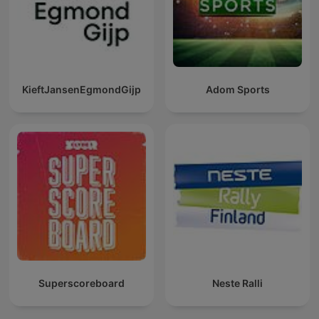
KieftJansenEgmondGijp
Adom Sports
Superscoreboard
Neste Ralli