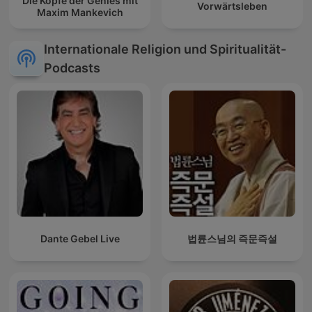
Die Köpfe der Genies mit
Vorwärtsleben
Maxim Mankevich
Internationale Religion und Spiritualität-
Podcasts
Dante Gebel Live
법륜스님의 즉문즉설