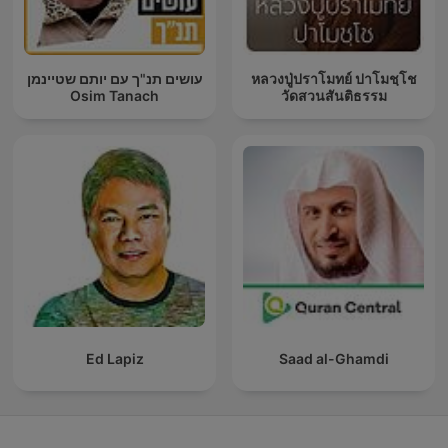
עושים תנ"ך עם יותם שטיינמן
หลวงปู่ปราโมทย์ ปาโมชฺโช
Osim Tanach
วัดสวนสันติธรรม
Ed Lapiz
Saad al-Ghamdi