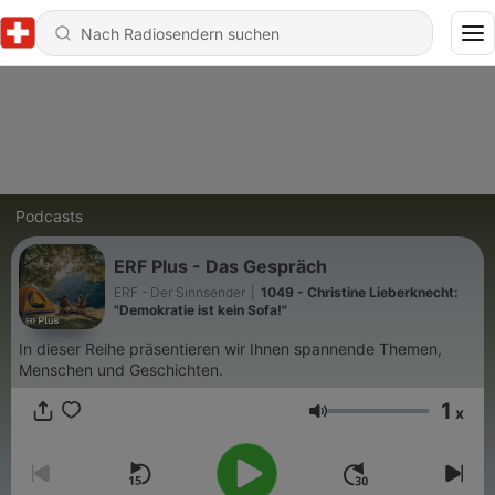
Podcasts
ERF Plus - Das Gespräch
ERF - Der Sinnsender
|
1049 - Christine Lieberknecht:
"Demokratie ist kein Sofa!"
In dieser Reihe präsentieren wir Ihnen spannende Themen,
Menschen und Geschichten.
1
x
Lautstärke