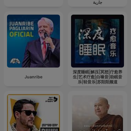
جارية
深度睡眠|解压|冥想|疗愈养
Juanribe
生|艺术疗愈|白噪音|助眠音
乐|轻音乐|苏阳阳频道