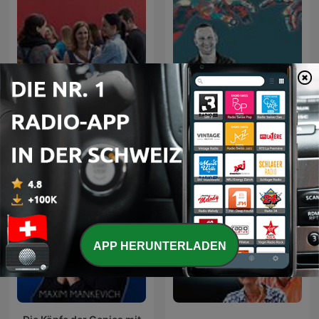
GvC Züri Oberland
Jesus, der liebevolle
Podcast
Therapeut
APP HERUNTERLADEN