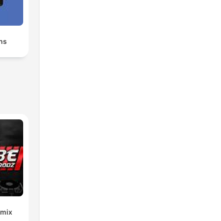
ns
emix