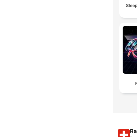
Slee
Ra