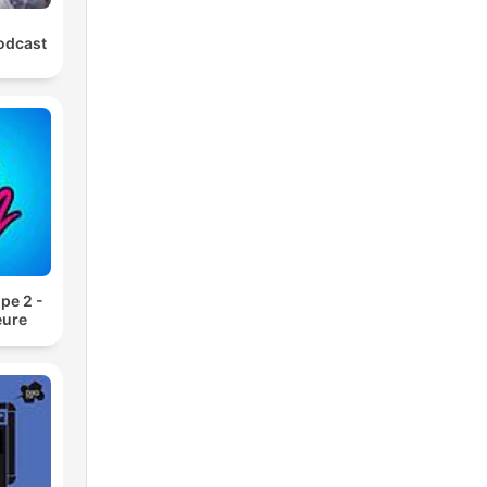
odcast
pe 2 -
eure