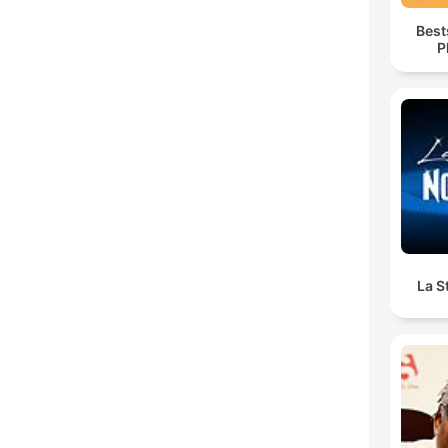
Best
P
La S