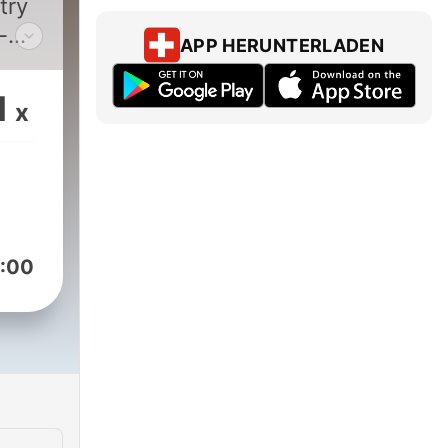
try
-
APP HERUNTERLADEN
to
1
x
the
hen
d!
:00