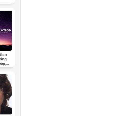
tion
xing
eep,
 &
n