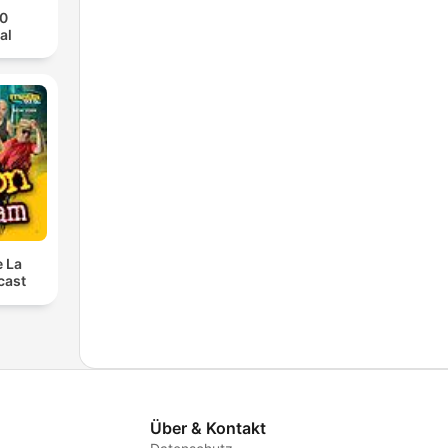
70
al
e La
cast
Über & Kontakt