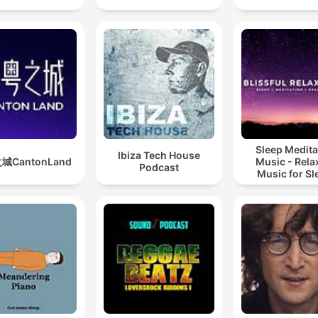
Sleep Medita
Ibiza Tech House
城CantonLand
Music - Rela
Podcast
Music for Sl
Meditation
Relaxatio