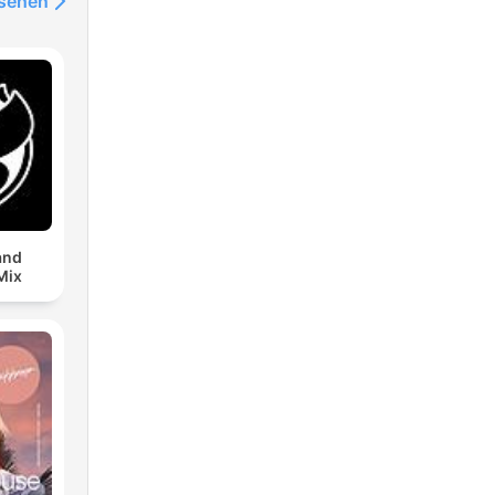
nsehen
and
Mix