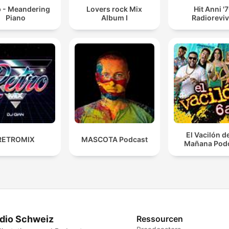
p - Meandering
Lovers rock Mix
Hit Anni '
Piano
Album I
Radioreviv
El Vacilón d
RETROMIX
MASCOTA Podcast
Mañana Pod
dio Schweiz
Ressourcen