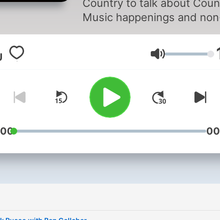
Country to talk about Coun
Music happenings and non
Country Music happenings
around the world. Be sure 
Lautstärke
like, follow & subscribe to 
podcast to get updates w
new episodes are uploade
:00
00