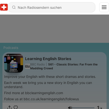
Podcasts
Learning English Stories
BBC Radio
|
561 - Classic Stories: Far From the
Madding Crowd
Improve your English with these short dramas and stories.
Each week we bring you a new story in English you can
understand.
Find more at bbclearningenglish.com
Follow us at bbc.co.uk/learningenglish/followus
1
x