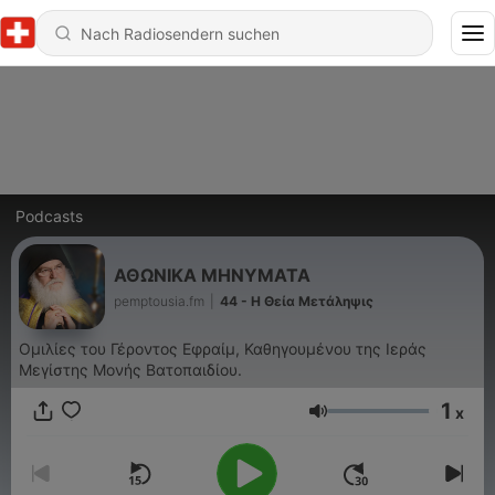
Podcasts
ΑΘΩΝΙΚΑ ΜΗΝΥΜΑΤΑ
pemptousia.fm
|
44 - Η Θεία Μετάληψις
Ομιλίες του Γέροντος Εφραίμ, Καθηγουμένου της Ιεράς
Μεγίστης Μονής Βατοπαιδίου.
1
x
Lautstärke