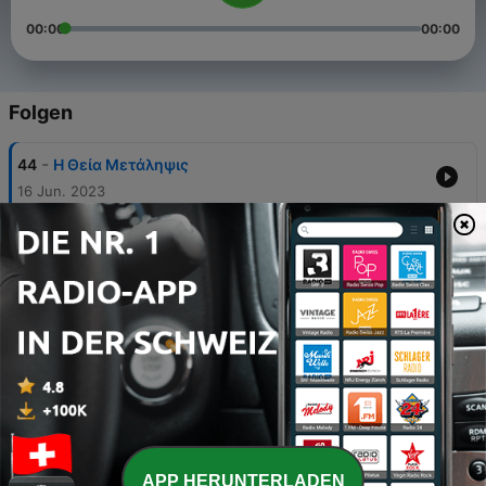
00:00
00:00
Folgen
-
44
Η Θεία Μετάληψις
16 Jun. 2023
-
43
Η πνευματική πατρότητα κατά τον Απόστολο
Παύλο
24 Feb. 2022
-
42
Άγιος Μάξιμος ο Γραικός - Από τη Μονή
Βατοπαιδίου στη Ρωσία
22 Feb. 2022
-
41
Ομιλία στο Πανεπιστήμιο Κύπρου (5/11/2007)
18 Jan. 2022
-
40
Η ζώσα σχέση
APP HERUNTERLADEN