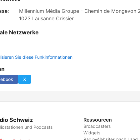
sse:
Millennium Média Groupe - Chemin de Mongevon 
1023 Lausanne Crissier
ale Netzwerke
lisieren Sie diese Funkinformationen
en
cebook
X
dio Schweiz
Ressourcen
Broadcasters
iostationen und Podcasts
Widgets
Radio-Websites nach Land