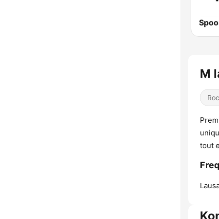
M l
Ro
Premi
uniqu
tout 
Freq
Laus
Ko