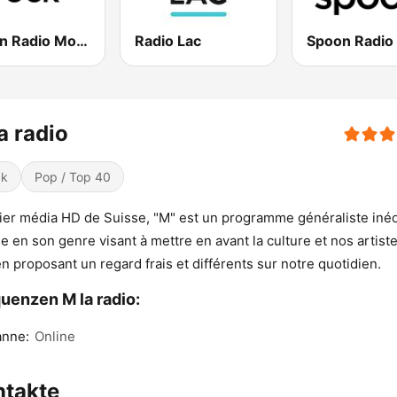
Spoon Radio Modern Rock
Radio Lac
Spoon Radio
a radio
ck
Pop / Top 40
er média HD de Suisse, "M" est un programme généraliste inéd
e en son genre visant à mettre en avant la culture et nos artiste
en proposant un regard frais et différents sur notre quotidien.
uenzen M la radio:
anne:
Online
ntakte