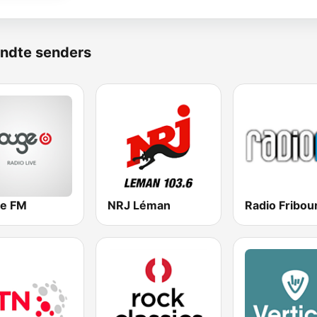
ndte senders
e FM
NRJ Léman
Radio Fribou