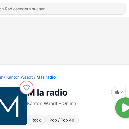
er
Kanton Waadt
M la radio
M la radio
2
Kanton Waadt - Online
Rock
Pop / Top 40