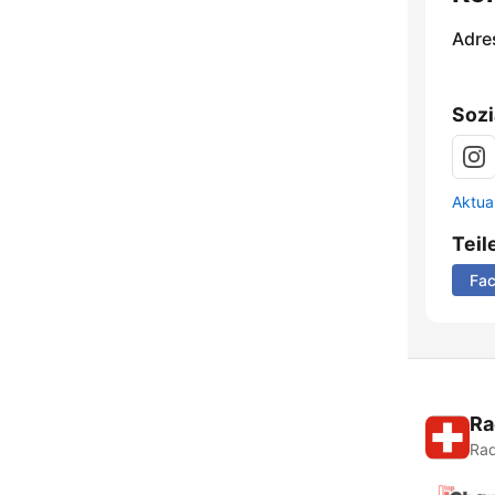
Adre
Sozi
Aktua
Teil
Fa
Ra
Rad