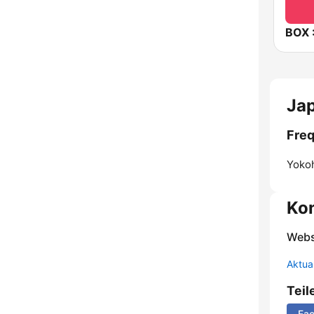
Jap
Freq
Yoko
Ko
Webs
Aktua
Teil
Fa