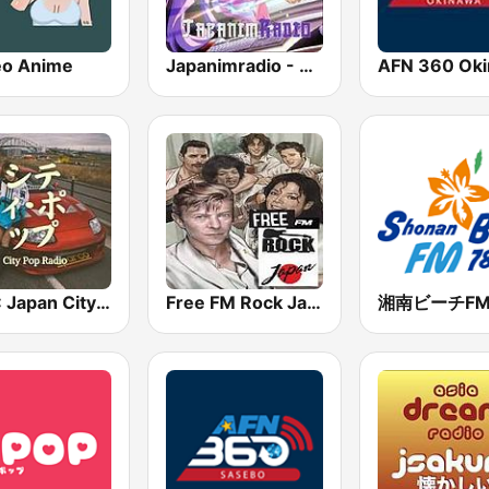
eo Anime
Japanimradio - Osaka
BOX : Japan City Pop -日本のシティポップ
Free FM Rock Japan