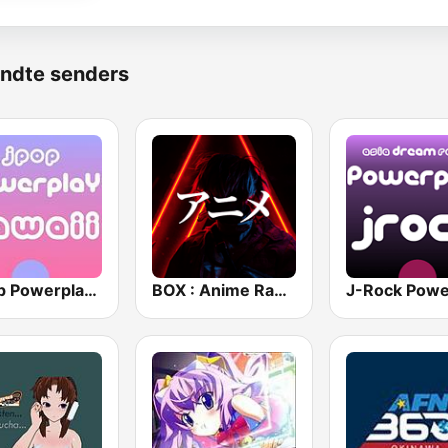
ndte senders
J-Pop Powerplay Kawaii
BOX : Anime Radio -アニメラジオ
J-Rock Powe