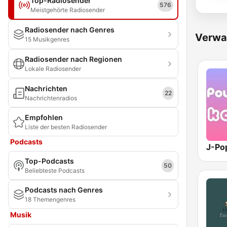
Top-Radiosender
576
Meistgehörte Radiosender
Radiosender nach Genres
Verwa
15 Musikgenres
Radiosender nach Regionen
Lokale Radiosender
Nachrichten
22
Nachrichtenradios
Empfohlen
Liste der besten Radiosender
Podcasts
Top-Podcasts
50
Beliebteste Podcasts
Podcasts nach Genres
18 Themengenres
Musik