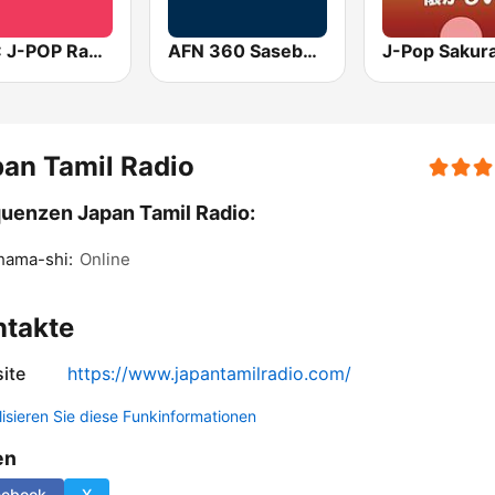
BOX : J-POP Radio - ジェイポップ 無線
AFN 360 Sasebo (Japan Only)
an Tamil Radio
uenzen Japan Tamil Radio:
hama-shi:
Online
ntakte
ite
https://www.japantamilradio.com/
lisieren Sie diese Funkinformationen
en
cebook
X