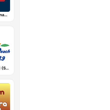
AFN 360 Okinawa (Japan Only)
湘南ビーチFM (Shonan Beach FM)