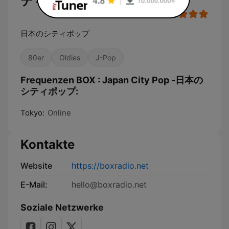
ティポップ
日本のシティポップ
80er
Oldies
J-Pop
Frequenzen BOX : Japan City Pop -日本の
シティポップ:
Tokyo:
Online
Kontakte
Website
https://boxradio.net
E-Mail:
hello@boxradio.net
Soziale Netzwerke