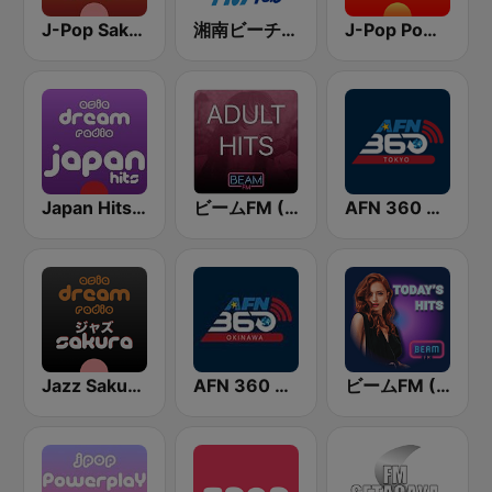
J-Pop Sakura 懐かしい
湘南ビーチFM (Shonan Beach FM)
J-Pop Powerplay
Japan Hits - Asia DREAM Radio
ビームFM (Beam FM) - Adult Hits
AFN 360 Tokyo (Japan Only)
Jazz Sakura - asia DREAM radio
AFN 360 Okinawa (Japan Only)
ビームFM (Beam FM)