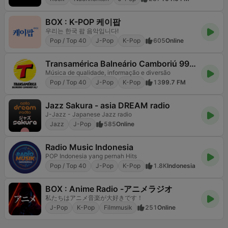
BOX : K-POP 케이팝
우리는 한국 팝 음악입니다!
Pop / Top 40
J-Pop
K-Pop
605
Online
Transamérica Balneário Camboriú 99.7 FM
Música de qualidade, informação e diversão
Pop / Top 40
J-Pop
K-Pop
13
99.7 FM
Jazz Sakura - asia DREAM radio
J-Jazz - Japanese Jazz radio
Jazz
J-Pop
585
Online
Radio Music Indonesia
POP Indonesia yang pernah Hits
Pop / Top 40
J-Pop
K-Pop
1.8K
Indonesia
BOX : Anime Radio -アニメラジオ
私たちはアニメ音楽が大好きです！
J-Pop
K-Pop
Filmmusik
251
Online