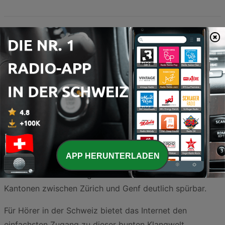
Die Schweizer Radiolandschaft ist bekannt für ihre
Vielfalt, doch wer abseits des Mainstreams nach
besonderen Klängen sucht, landet immer häufiger bei
japanischer Popmusik. J-Pop hat sich längst von einem
Nischendasein zu einem globalen Phänomen entwickelt,
das auch in der Schweiz eine wachsende Fangemeinde
begeistert. Ob durch den Einfluss von Anime-Serien,
Videospielen oder die beeindruckende Ästhetik der
APP HERUNTERLADEN
japanischen Idol-Gruppen – die Faszination für die Musik
aus dem Land der aufgehenden Sonne ist in den
Kantonen zwischen Zürich und Genf deutlich spürbar.
Für Hörer in der Schweiz bietet das Internet den
einfachsten Zugang zu dieser bunten Klangwelt.