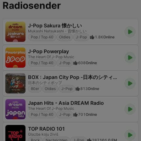
Radiosender
J-Pop Sakura 懐かしい
Mukashi Natsukashi - 昔懐かしい
Pop / Top 40
Oldies
J-Pop
1.8K
Online
J-Pop Powerplay
The Heart Of J-Pop Music
Pop / Top 40
J-Pop
608
Online
BOX : Japan City Pop -日本のシティポップ
日本のシティポップ
80er
Oldies
J-Pop
813
Online
Japan Hits - Asia DREAM Radio
The Heart Of J-Pop Music
Pop / Top 40
J-Pop
701
Online
TOP RADIO 101
Glazba koju živiš
Rock
Nachrichten
J-Pop
287
101.0 FM