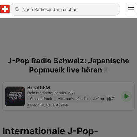
J-Pop Radio Schweiz: Japanische
Popmusik live hören
1
BreathFM
Dein atemberaubender Mix!
Classic Rock
Alternative / Indie
J-Pop
7
Kanton St. Gallen
Online
Internationale J-Pop-