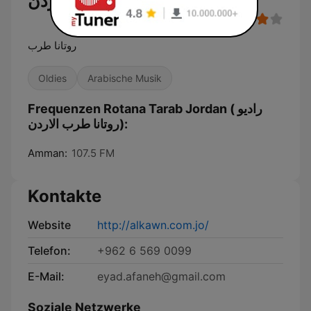
روتانا طرب الاردن)
روتانا طرب
Oldies
Arabische Musik
Frequenzen Rotana Tarab Jordan ( راديو
روتانا طرب الاردن):
Amman:
107.5 FM
Kontakte
Website
http://alkawn.com.jo/
Telefon:
+962 6 569 0099
E-Mail:
eyad.afaneh@gmail.com
Soziale Netzwerke