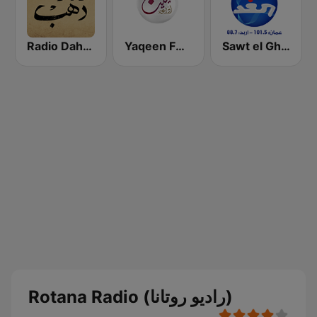
Sawt el Ghad (صوت الغد)
Yaqeen FM 103.7 (يقين)
Radio Dahab - راديو دهب
Rotana Radio (راديو روتانا)