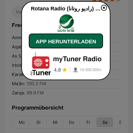
Rotana Radio (راديو روتانا) live
Pop / Top 40
Weltmusik
Frequenzen Rotana Radio (راديو روتانا):
Amman:
99.9 FM
APP HERUNTERLADEN
Aqaba:
100.1 FM
As Salţ:
90.5 FM
Irbid:
90.5 FM
Karak City:
100.3 FM
Ma‘ān:
100.3 FM
Zarqa:
99.9 FM
Programmübersicht
Mo
Di
Mi
Do
Fr
Sa
So