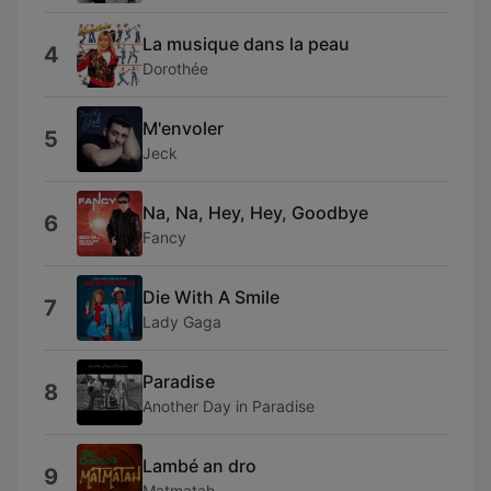
La musique dans la peau
4
Dorothée
M'envoler
5
Jeck
Na, Na, Hey, Hey, Goodbye
6
Fancy
Die With A Smile
7
Lady Gaga
Paradise
8
Another Day in Paradise
Lambé an dro
9
Matmatah