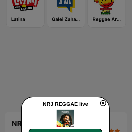
Latina
Galei Zahal (גלי צה"ל)
Reggae Arte
NRJ REGGAE live
NRJ REGGAE