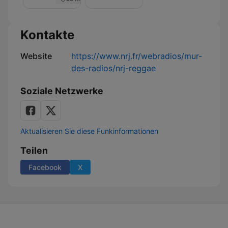
Nuit
de
Rêve
sur
Kontakte
NRJ
Website
https://www.nrj.fr/webradios/mur-
des-radios/nrj-reggae
Soziale Netzwerke
Aktualisieren Sie diese Funkinformationen
Teilen
Facebook
X