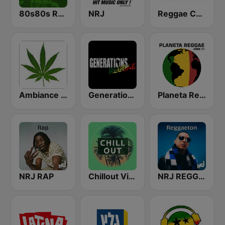
80s80s Reggae
NRJ
Reggae Connection
Ambiance Reggae
Generations Reggae
Planeta Reggae
NRJ RAP
Chillout Vibes
NRJ REGGAETON