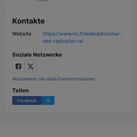
Nuit
de
Rêve
sur
Kontakte
NRJ
Website
https://www.nrj.fr/webradios/mur-
des-radios/nrj-rai
Soziale Netzwerke
Aktualisieren Sie diese Funkinformationen
Teilen
Facebook
X