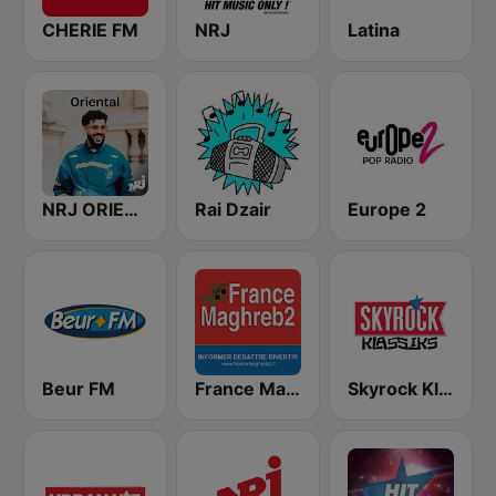
CHERIE FM
NRJ
Latina
NRJ ORIENTAL
Rai Dzair
Europe 2
Beur FM
France Maghreb 2
Skyrock Klassiks