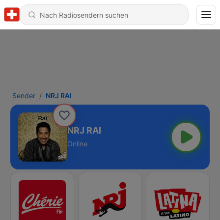
Sender
NRJ RAI
NRJ RAI
Online