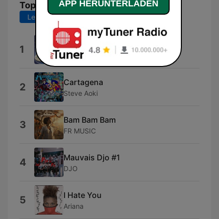
APP HERUNTERLADEN
Top-Songs
Letzte 7 Tage
Letzte 30 Tage
Dai Dai Dai
1
Robertino
Cartagena
2
Steve Aoki
Bam Bam Bam
3
FR MUSIC
Mauvais Djo #1
4
DJO
I Hate You
5
Ariana