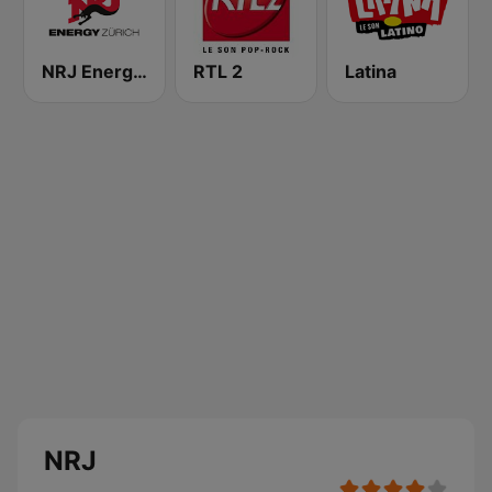
NRJ Energy Zürich
RTL 2
Latina
NRJ