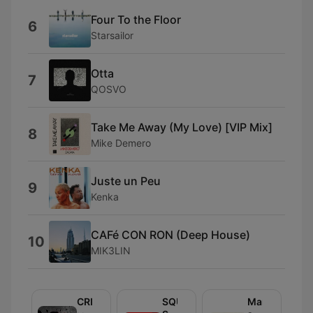
Four To the Floor
6
Starsailor
Otta
7
QOSVO
Take Me Away (My Love) [VIP Mix]
8
Mike Demero
Juste un Peu
9
Kenka
CAFé CON RON (Deep House)
10
MIK3LIN
CRIMES
SQUEEZIE
Manu