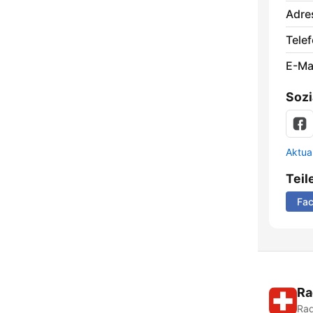
Adre
Telef
E-Mai
Sozi
Aktua
Teil
Fa
Ra
Rad