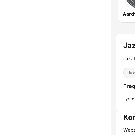
Jaz
Jazz 
Jaz
Freq
Lyon:
Ko
Webs