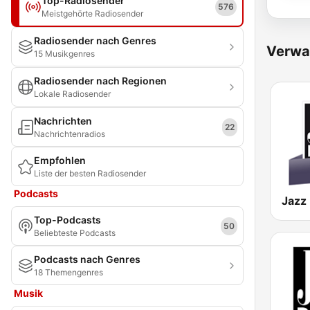
Top-Radiosender
576
Meistgehörte Radiosender
Radiosender nach Genres
Verwa
15 Musikgenres
Radiosender nach Regionen
Lokale Radiosender
Nachrichten
22
Nachrichtenradios
Empfohlen
Liste der besten Radiosender
Podcasts
Jazz 
Top-Podcasts
50
Beliebteste Podcasts
Podcasts nach Genres
18 Themengenres
Musik