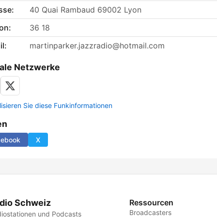
sse:
40 Quai Rambaud 69002 Lyon
on:
36 18
l:
martinparker.jazzradio@hotmail.com
ale Netzwerke
lisieren Sie diese Funkinformationen
en
cebook
X
dio Schweiz
Ressourcen
Broadcasters
iostationen und Podcasts