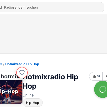
er
Hotmixradio Hip Hop
Hotmixradio Hip
51
Hop
Online
Hip-Hop