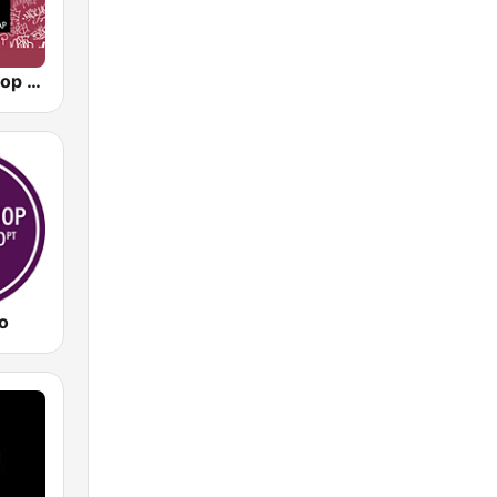
90s90s Hiphop & Rap
o