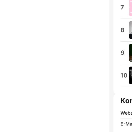
7
8
9
10
Ko
Webs
E-Mai