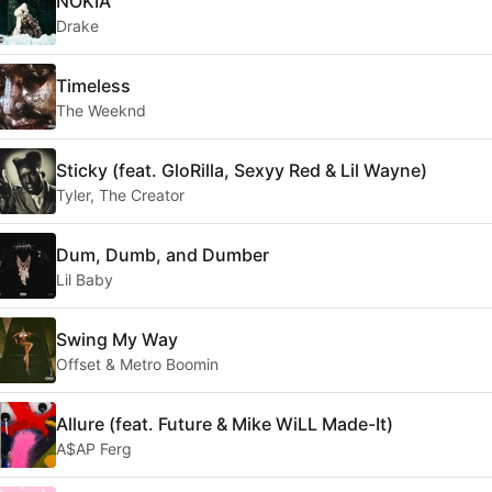
NOKIA
Drake
Timeless
The Weeknd
Sticky (feat. GloRilla, Sexyy Red & Lil Wayne)
Tyler, The Creator
Dum, Dumb, and Dumber
Lil Baby
Swing My Way
Offset & Metro Boomin
Allure (feat. Future & Mike WiLL Made-It)
A$AP Ferg