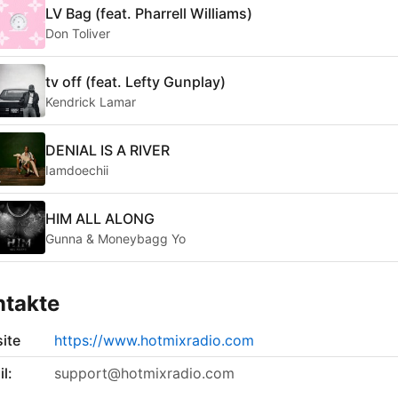
LV Bag (feat. Pharrell Williams)
Don Toliver
tv off (feat. Lefty Gunplay)
Kendrick Lamar
DENIAL IS A RIVER
Iamdoechii
HIM ALL ALONG
Gunna & Moneybagg Yo
ntakte
ite
https://www.hotmixradio.com
l:
support@hotmixradio.com