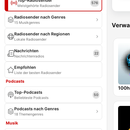
Top-Radiosender
576
Meistgehörte Radiosender
Radiosender nach Genres
15 Musikgenres
Verwa
Radiosender nach Regionen
Lokale Radiosender
Nachrichten
22
Nachrichtenradios
Empfohlen
Liste der besten Radiosender
Podcasts
Top-Podcasts
50
Beliebteste Podcasts
Podcasts nach Genres
18 Themengenres
Musik