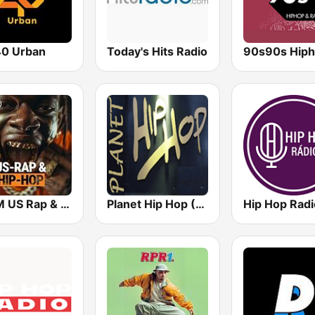
0 Urban
Today's Hits Radio
bigFM US Rap & Hip-Hop
Planet Hip Hop (MRG.fm)
Hip Hop Radi