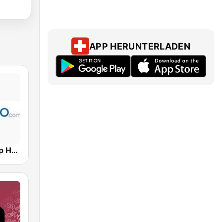
APP HERUNTERLADEN
Hits Radio Hip Hop / RnB