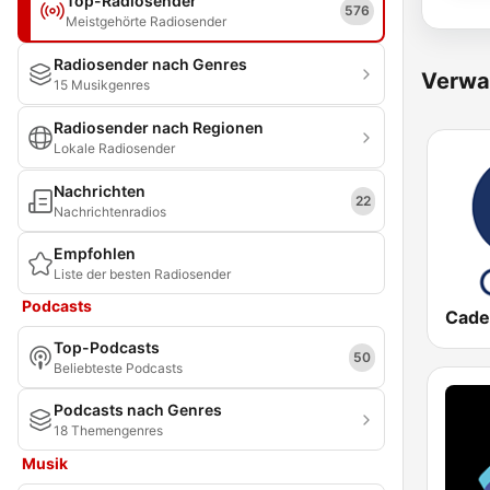
Top-Radiosender
576
Meistgehörte Radiosender
Radiosender nach Genres
Verwa
15 Musikgenres
Radiosender nach Regionen
Lokale Radiosender
Nachrichten
22
Nachrichtenradios
Empfohlen
Liste der besten Radiosender
Podcasts
Cade
Top-Podcasts
50
Beliebteste Podcasts
Podcasts nach Genres
18 Themengenres
Musik