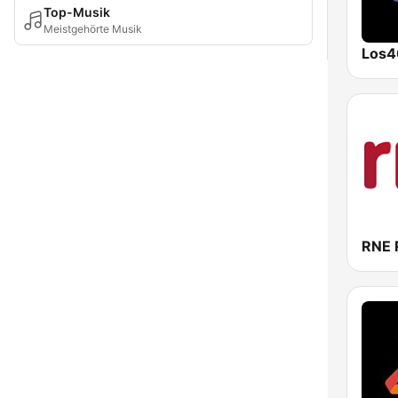
Top-Musik
Meistgehörte Musik
Los4