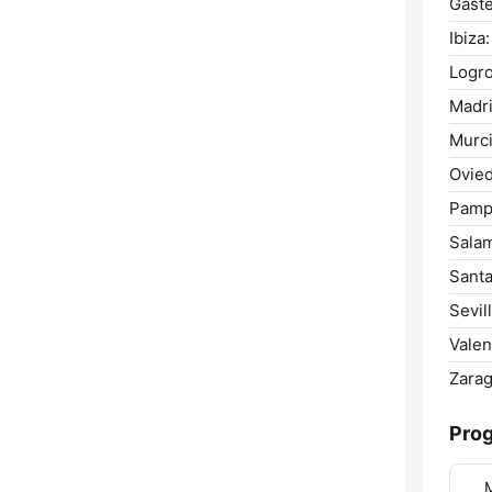
Gastei
Ibiza:
Logr
Madri
Murci
Ovied
Pamp
Sala
Santa
Sevill
Valen
Zarag
Pro