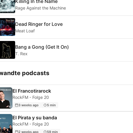
Killing In the Name
Rage Against the Machine
Dead Ringer for Love
Meat Loaf
Bang a Gong (Get It On)
T. Rex
wandte podcasts
El Francotirarock
RockFM - Folge 20
3 weeks ago
5 min
El Pirata y su banda
RockFM - Folge 20
2 weeks ago
59 min