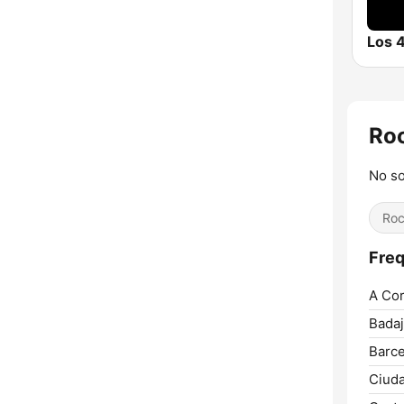
Ro
No so
Ro
Fre
A Cor
Badaj
Barce
Ciuda