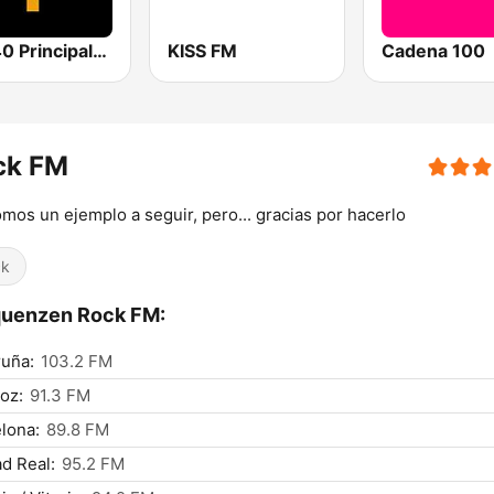
Los 40 Principales
KISS FM
Cadena 100
ck FM
mos un ejemplo a seguir, pero... gracias por hacerlo
ck
quenzen Rock FM:
uña:
103.2 FM
oz:
91.3 FM
lona:
89.8 FM
d Real:
95.2 FM