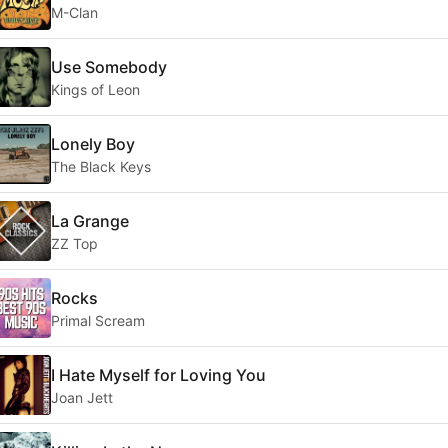
M-Clan
Use Somebody
Kings of Leon
Lonely Boy
The Black Keys
La Grange
ZZ Top
Rocks
Primal Scream
I Hate Myself for Loving You
Joan Jett