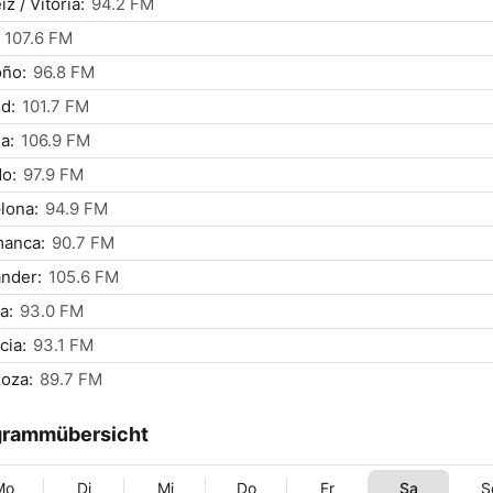
z / Vitoria:
94.2 FM
107.6 FM
oño:
96.8 FM
d:
101.7 FM
a:
106.9 FM
o:
97.9 FM
lona:
94.9 FM
manca:
90.7 FM
nder:
105.6 FM
a:
93.0 FM
cia:
93.1 FM
oza:
89.7 FM
grammübersicht
Mo
Di
Mi
Do
Fr
Sa
S