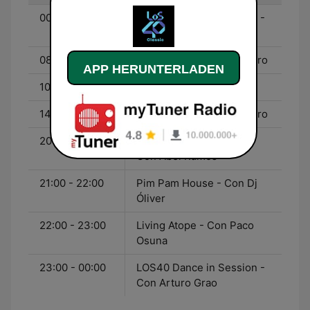
00:00 - 08:00
LOS40 Dance in Session -
Con Arturo Grao
08:00 - 10:00
Clímax - Con José M. Duro
APP HERUNTERLADEN
10:00 - 14:00
Fórmula LOS40 Dance
14:00 - 16:00
Clímax - Con José M. Duro
20:00 - 21:00
LOS40 Dance Reserva -
Con Abel Ramos
21:00 - 22:00
Pim Pam House - Con Dj
Óliver
22:00 - 23:00
Living Atope - Con Paco
Osuna
23:00 - 00:00
LOS40 Dance in Session -
Con Arturo Grao