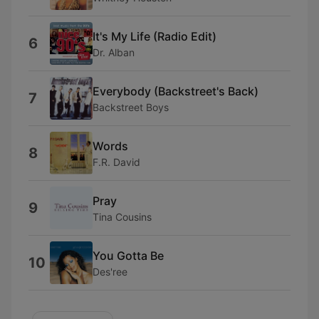
It's My Life (Radio Edit)
6
Dr. Alban
Everybody (Backstreet's Back)
7
Backstreet Boys
Words
8
F.R. David
Pray
9
Tina Cousins
You Gotta Be
10
Des'ree