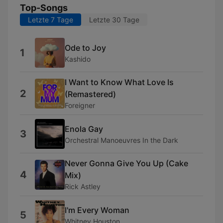
Top-Songs
Letzte 7 Tage
Letzte 30 Tage
Ode to Joy
1
Kashido
I Want to Know What Love Is
2
(Remastered)
Foreigner
Enola Gay
3
Orchestral Manoeuvres In the Dark
Never Gonna Give You Up (Cake
4
Mix)
Rick Astley
I'm Every Woman
5
Whitney Houston