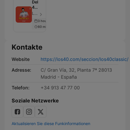
Del
40
al 1
LOS40 - Folge 109
Programa
3 hours ago
completo
60 min
Kontakte
Website
https://los40.com/seccion/los40classic/
Adresse:
C/ Gran Vía, 32, Planta 7ª 28013
Madrid - España
Telefon:
+34 913 47 77 00
Soziale Netzwerke
Aktualisieren Sie diese Funkinformationen