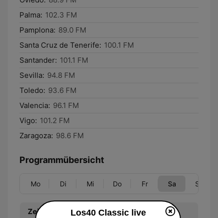
Palma:
102.3 FM
Pamplona:
89.0 FM
Santa Cruz de Tenerife:
100.1 FM
Santander:
101.1 FM
Sevilla:
94.8 FM
Toledo:
93.6 FM
Valencia:
96.1 FM
Vigo:
101.2 FM
Zaragoza:
98.6 FM
Programmübersicht
Mo
Di
Mi
Do
Fr
Sa
So
Zeit
Programm
Los40 Classic live