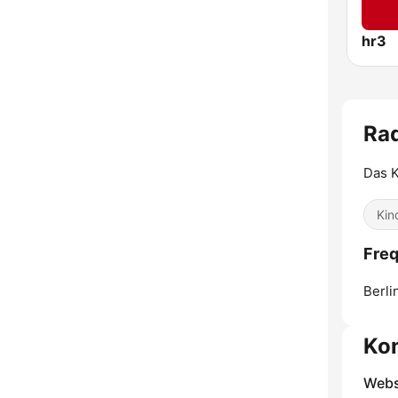
hr3
Ra
Das K
Kin
Freq
Berli
Ko
Webs