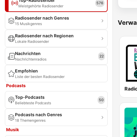
Top-Radiosender
576
Meistgehörte Radiosender
Radiosender nach Genres
Verwa
15 Musikgenres
Radiosender nach Regionen
Lokale Radiosender
Nachrichten
22
Nachrichtenradios
Empfohlen
Liste der besten Radiosender
Podcasts
Top-Podcasts
50
Beliebteste Podcasts
Podcasts nach Genres
18 Themengenres
Musik