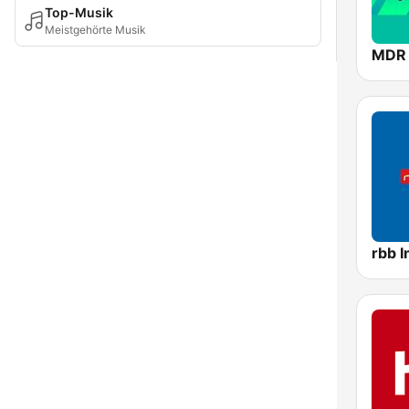
Top-Musik
Meistgehörte Musik
MDR
rbb I