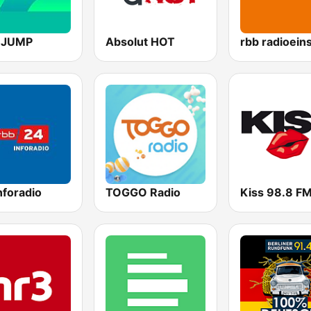
 JUMP
Absolut HOT
rbb radioein
nforadio
TOGGO Radio
Kiss 98.8 F