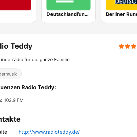
Deutschlandfunk Nova
dio Teddy
inderradio für die ganze Familie
dermusik
uenzen Radio Teddy:
n:
102.9 FM
ntakte
ite
http://www.radioteddy.de/