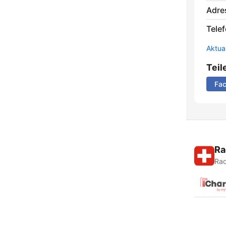
Adre
Telef
Aktua
Teil
Fa
Ra
Rad