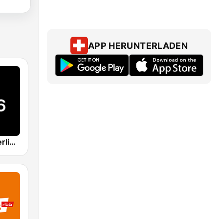
APP HERUNTERLADEN
104.6 RTL Berlins Hitradio