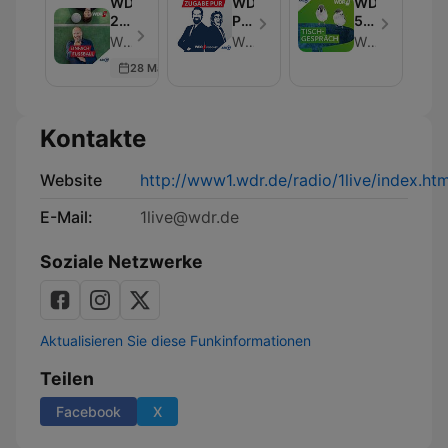
WDR
WDR 2 Zugabe
WDR
2
Pur
5
Einfach
-
Tischgesprä
WDR 2 - Folge 79
WDR 2
WDR 5
Fußball
Die
28 May 2026
Satire-
Show
Kontakte
Website
http://www1.wdr.de/radio/1live/index.htm
E-Mail:
1live@wdr.de
Soziale Netzwerke
Aktualisieren Sie diese Funkinformationen
Teilen
Facebook
X