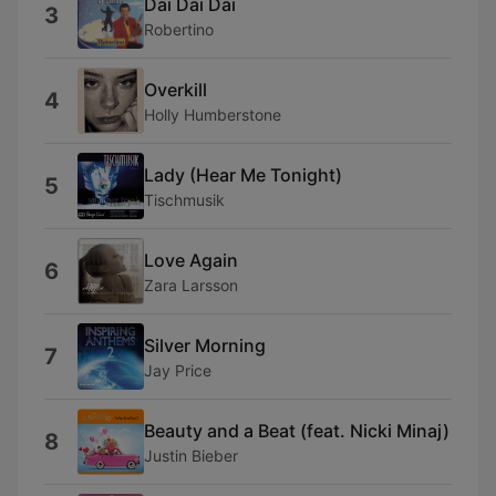
Dai Dai Dai
3
Robertino
Overkill
4
Holly Humberstone
Lady (Hear Me Tonight)
5
Tischmusik
Love Again
6
Zara Larsson
Silver Morning
7
Jay Price
Beauty and a Beat (feat. Nicki Minaj)
8
Justin Bieber