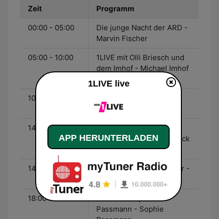
Zeit
Programm
00:00 - 05:00
Die junge Nacht der ARD -
Marvin Fischer
05:00 - 10:00
1LIVE mit Olli Briesch und
dem Imhof - Michael Imhof
und Olli Briesch
1LIVE live
10:00 - 14:00
1LIVE mit Simon Beeck -
Simon Beeck
14:00 - 19:00
1LIVE Beeck und
APP HERUNTERLADEN
Middendorf - Simon Beeck
und Tina Middendorf
14:00 - 18:00
1LIVE Kammel und Kühler -
Matthias Kammel
18:00 - 20:00
1LIVE mit Sophie
Passmann - Sophie