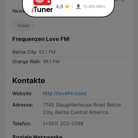
News Music & Power
Oldies
Frequenzen Love FM:
Belize City:
95.1 FM
Orange Walk:
98.1 FM
Kontakte
Website
http://lovefm.com/
Adresse:
7145 Slaughterhouse Road Belize
City, Belize Central America
Telefon:
(+501) 203-2098
Soziale Netzwerke