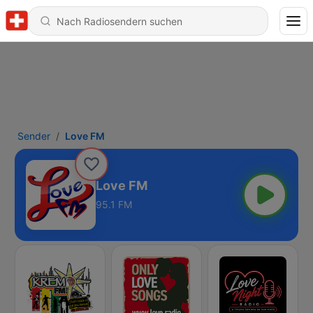
Sender
Love FM
Love FM
95.1 FM