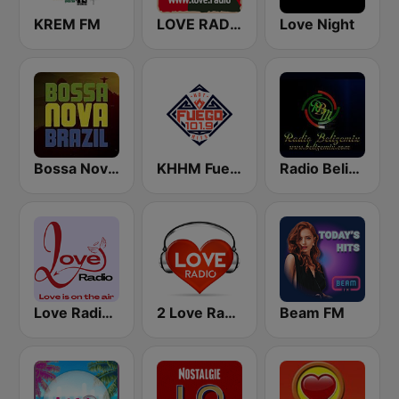
KREM FM
LOVE RADIO www.LOVE.radio
Love Night
Bossa Nova Brazil
KHHM Fuego 101.9
Radio Belizemix
Love Radio - Love Mix
2 Love Radio
Beam FM