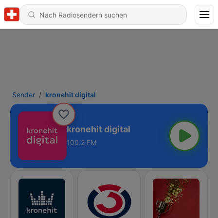
Sender
kronehit digital
kronehit digital
100.2 FM