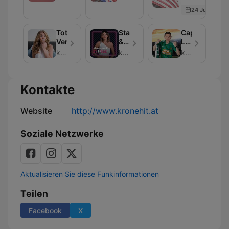
60
60
60
24 Jun 2026
sekunden
Sekunden
Sekunden
Total
Stars
Captain
Versext
&
Lukes
Stories
Sportcast
kronehit, Sandra Spick
kronehit, Jasmin Eder
kronehit, Captain Luke
Kontakte
Website
http://www.kronehit.at
Soziale Netzwerke
Aktualisieren Sie diese Funkinformationen
Teilen
Facebook
X