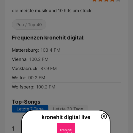
die meiste musik und 10 hits am stück
Pop / Top 40
Frequenzen kronehit digital:
Mattersburg:
103.4 FM
Vienna:
100.2 FM
Vöcklabruck:
87.9 FM
Weitra:
90.2 FM
Wolfsberg:
100.2 FM
Top-Songs
Letzte 7 Tage
Letzte 30 Tage
kronehit digital live
Dai Dai Dai
1
Robertino