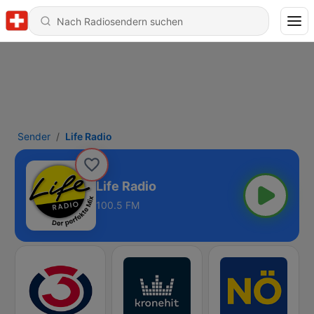
Sender
Life Radio
Life Radio
100.5 FM