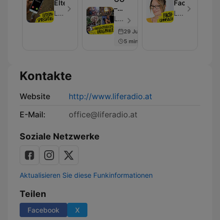
und
Elternsprechtag
Fachchinesis
–
Ars
Life Radio
Life Radio
Oberösterreichs
Life Radio - Folge 129
Electronica
Originale
29 Jun 2023
5 min
Kontakte
Website
http://www.liferadio.at
E-Mail:
office@liferadio.at
Soziale Netzwerke
Aktualisieren Sie diese Funkinformationen
Teilen
Facebook
X