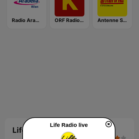
Radio Arabella
ORF Radio Kärnten
Antenne Steiermark
Life Radio live
Life Radio