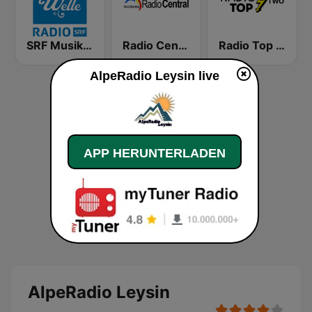
SRF Musikwelle
Radio Central
Radio Top Two
AlpeRadio Leysin live
APP HERUNTERLADEN
AlpeRadio Leysin