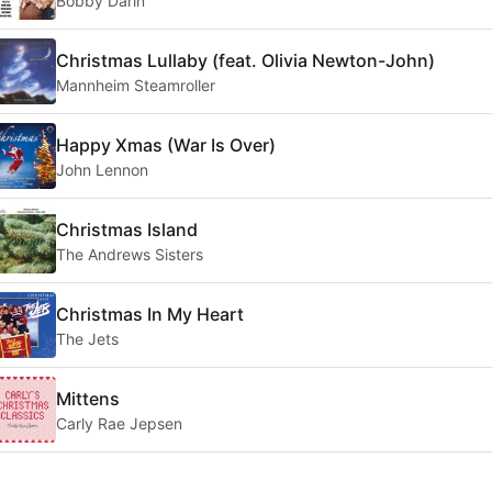
Bobby Darin
Christmas Lullaby (feat. Olivia Newton-John)
Mannheim Steamroller
Happy Xmas (War Is Over)
John Lennon
Christmas Island
The Andrews Sisters
Christmas In My Heart
The Jets
Mittens
Carly Rae Jepsen