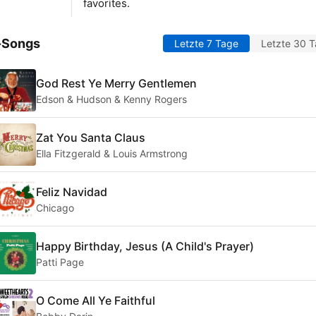
favorites.
-Songs
Letzte 7 Tage
Letzte 30 
God Rest Ye Merry Gentlemen
Edson & Hudson & Kenny Rogers
Zat You Santa Claus
Ella Fitzgerald & Louis Armstrong
Feliz Navidad
Chicago
Happy Birthday, Jesus (A Child's Prayer)
Patti Page
O Come All Ye Faithful