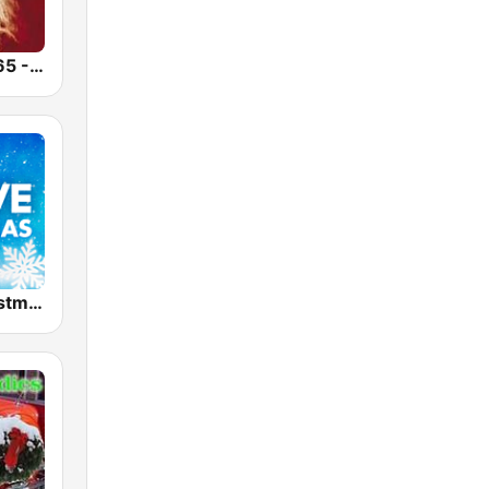
Christmas 365 - Santa's Radio
K-LOVE Christmas