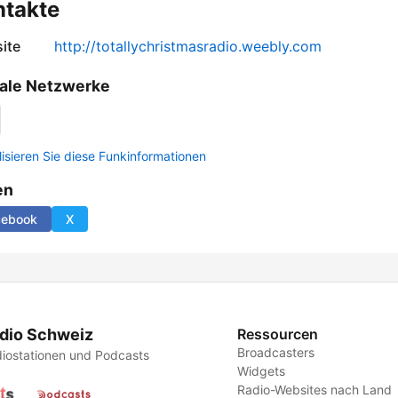
ntakte
ite
http://totallychristmasradio.weebly.com
ale Netzwerke
lisieren Sie diese Funkinformationen
en
cebook
X
dio Schweiz
Ressourcen
Broadcasters
iostationen und Podcasts
Widgets
Radio-Websites nach Land