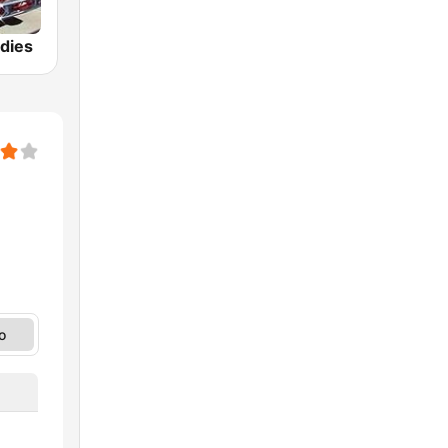
dies
o