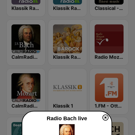
Klassik Radio Bach
Klassik Radio Mozart
Classical - JS Bach
CalmRadio.com - Bach
Klassik Radio Barock
Radio Mozart Italia
CalmRadio.com - Mozart
Klassik 1
1.FM - Otto's Baroque Music
Radio Bach live