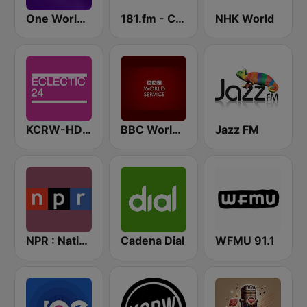
One World Radio
181.fm - Comedy Club
NHK World
KCRW-HD2 Eclectic 24
BBC World Service
Jazz FM
NPR : National Public Radio
Cadena Dial
WFMU 91.1