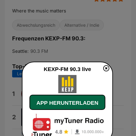
Where the music matters
Abwechslungsreich
Alternative / Indie
Frequenzen KEXP-FM 90.3:
Seattle:
90.3 FM
Top-Songs
KEXP-FM 90.3 live
Letzte 7 Tage
Letzte 30 Tage
Freakshow (Edit)
1
Jeroboam
APP HERUNTERLADEN
Maegan
2
Man/Woman/Chainsaw