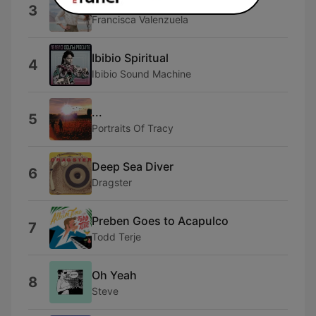
Corazón
3
Francisca Valenzuela
Ibibio Spiritual
4
Ibibio Sound Machine
...
5
Portraits Of Tracy
Deep Sea Diver
6
Dragster
Preben Goes to Acapulco
7
Todd Terje
Oh Yeah
8
Steve