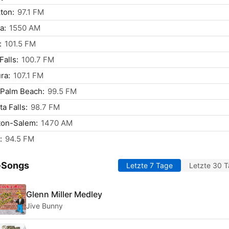
ton:
97.1 FM
a:
1550 AM
:
101.5 FM
Falls:
100.7 FM
ra:
107.1 FM
 Palm Beach:
99.5 FM
ta Falls:
98.7 FM
ton-Salem:
1470 AM
:
94.5 FM
-Songs
Letzte 7 Tage
Letzte 30 
Glenn Miller Medley
Jive Bunny