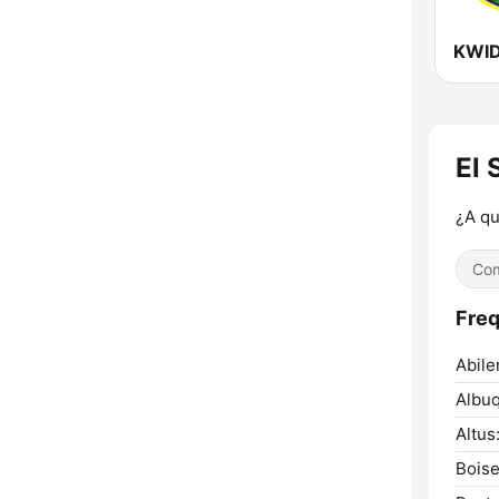
El 
¿A q
Co
Freq
Abile
Albu
Altus
Boise