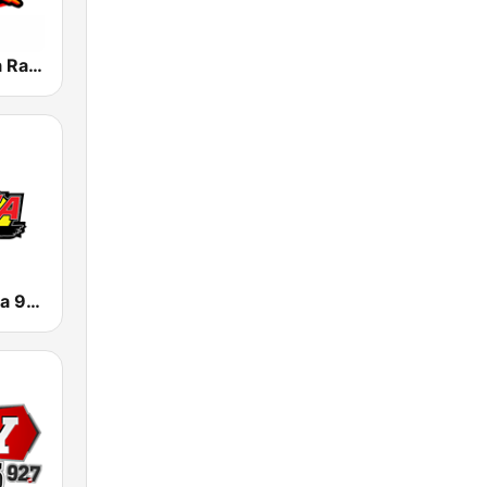
KLAX 97.9 La Raza FM
KNOR La Raza 93.7 (US Only)