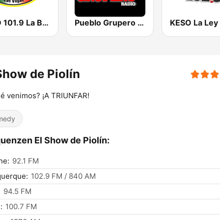
KWID 101.9 La Buena
Pueblo Grupero Radio
Show de Piolín
ué venimos? ¡A TRIUNFAR!
medy
uenzen El Show de Piolín:
ne:
92.1 FM
querque:
102.9 FM / 840 AM
:
94.5 FM
:
100.7 FM