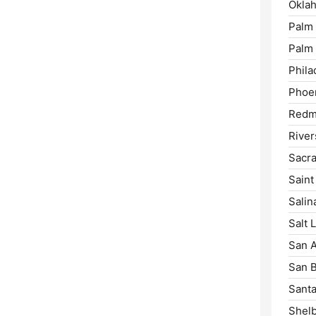
Oklah
Palm
Palm 
Phila
Phoen
Redm
River
Sacr
Saint
Salin
Salt 
San A
San B
Santa
Shelb