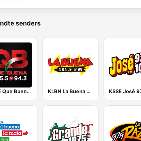
ndte senders
KBUE Que Buena 105.5 / 94.3 FM (US Only)
KLBN La Buena 101.9 FM