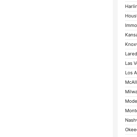
Harli
Hous
Immo
Kansa
Knoxv
Lared
Las V
Los A
McAll
Milw
Mode
Mont
Nashv
Okee