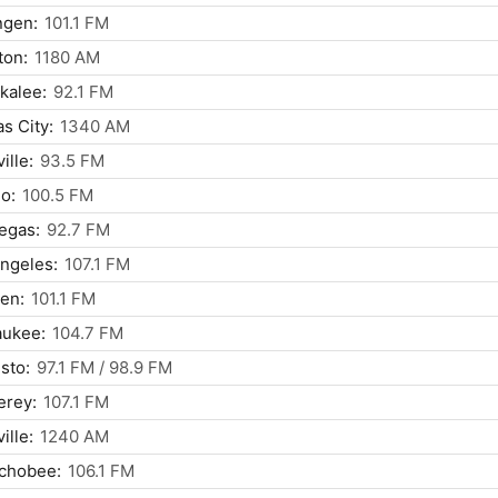
ngen:
101.1 FM
ton:
1180 AM
kalee:
92.1 FM
s City:
1340 AM
ille:
93.5 FM
o:
100.5 FM
egas:
92.7 FM
ngeles:
107.1 FM
en:
101.1 FM
aukee:
104.7 FM
sto:
97.1 FM / 98.9 FM
erey:
107.1 FM
ille:
1240 AM
chobee:
106.1 FM