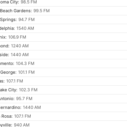
oma City:
98.5 FM
 Beach Gardens:
99.5 FM
Springs:
94.7 FM
delphia:
1540 AM
ix:
106.9 FM
ond:
1240 AM
side:
1440 AM
amento:
104.3 FM
 George:
101.1 FM
as:
107.1 FM
Lake City:
102.3 FM
ntonio:
95.7 FM
ernardino:
1440 AM
 Rosa:
107.1 FM
yville:
940 AM