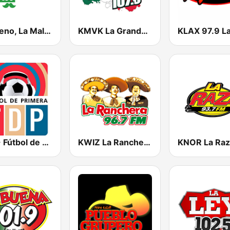
El Bueno, La Mala y El Feo
KMVK La Grande 107.5 FM
FDP - Fútbol de Primera
KWIZ La Ranchera 96.7 FM (US Only)