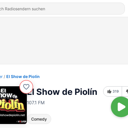
er
El Show de Piolín
El Show de Piolín
319
107.1 FM
Comedy