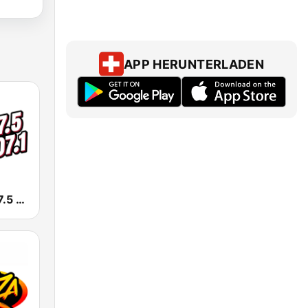
APP HERUNTERLADEN
KSSE José 97.5 y 107.1