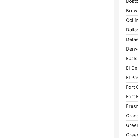
Bosto
Brown
Collin
Dalla
Delaw
Denv
Easle
El Ce
El Pa
Fort 
Fort 
Fresn
Grand
Greel
Green