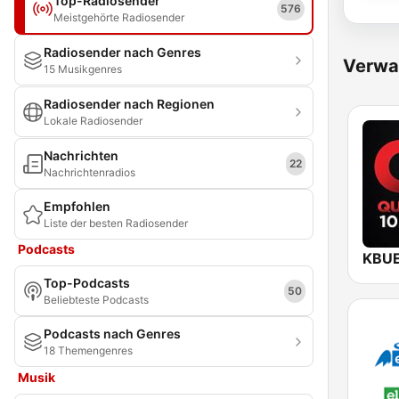
Top-Radiosender
576
Meistgehörte Radiosender
Radiosender nach Genres
Verwa
15 Musikgenres
Radiosender nach Regionen
Lokale Radiosender
Nachrichten
22
Nachrichtenradios
Empfohlen
Liste der besten Radiosender
Podcasts
Top-Podcasts
50
Beliebteste Podcasts
Podcasts nach Genres
18 Themengenres
Musik