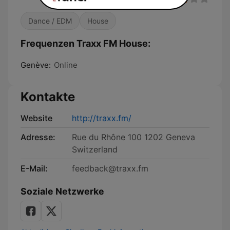
Dance / EDM
House
Frequenzen Traxx FM House:
Genève:
Online
Kontakte
Website
http://traxx.fm/
Adresse:
Rue du Rhône 100 1202 Geneva
Switzerland
E-Mail:
feedback@traxx.fm
Soziale Netzwerke