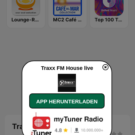
Lounge-Radio.com
MC2 Café Del Mar Collection
Top 100 Tech House - United Music
Traxx FM House live
APP HERUNTERLADEN
Traxx FM House Live