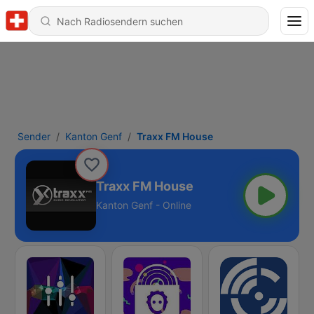
Sender
Kanton Genf
Traxx FM House
Traxx FM House
Kanton Genf - Online