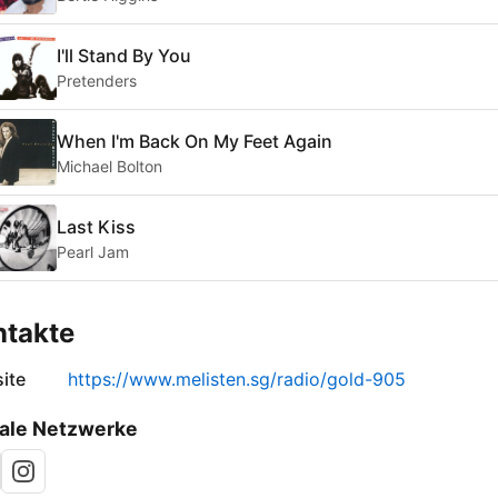
I'll Stand By You
Pretenders
When I'm Back On My Feet Again
Michael Bolton
Last Kiss
Pearl Jam
ntakte
ite
https://www.melisten.sg/radio/gold-905
ale Netzwerke