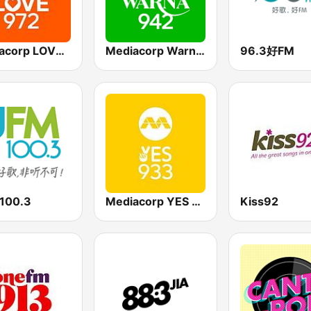
Mediacorp LOVE 972
Mediacorp Warna 942
96.3好FM
100.3
Mediacorp YES 933
Kiss92