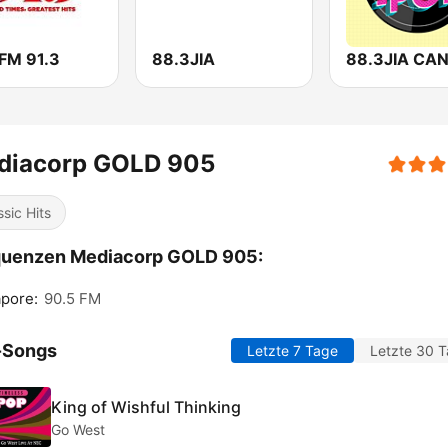
FM 91.3
88.3JIA
diacorp GOLD 905
ssic Hits
quenzen Mediacorp GOLD 905:
pore:
90.5 FM
-Songs
Letzte 7 Tage
Letzte 30 
King of Wishful Thinking
Go West