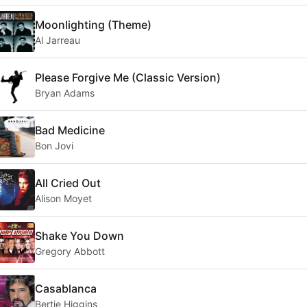
Moonlighting (Theme)
Al Jarreau
Please Forgive Me (Classic Version)
Bryan Adams
Bad Medicine
Bon Jovi
All Cried Out
Alison Moyet
Shake You Down
Gregory Abbott
Casablanca
Bertie Higgins