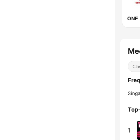
ONE 
Me
Cla
Fre
Singa
Top
1