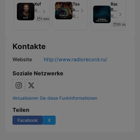
Kefir
Техноблог
Radio
by
Record
Radio Record - Folge 250
DJ
New
Radio Record
Radio Record - Folge 250
1 week ago
Feel
10 Jul 2026
Kontakte
Website
http://www.radiorecord.ru/
Soziale Netzwerke
Aktualisieren Sie diese Funkinformationen
Teilen
Facebook
X