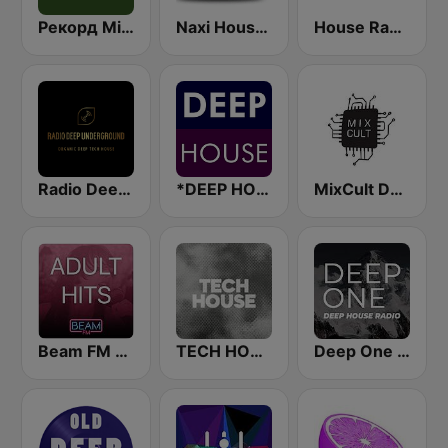
Рекорд Minimal/Tech (Record Minimal/Tech)
Naxi House Radio
House Radio
Radio Deep Underground
*DEEP HOUSE
MixCult Deep Techno Radio
Beam FM - Adult Hits
TECH HOUSE
Deep One Radio