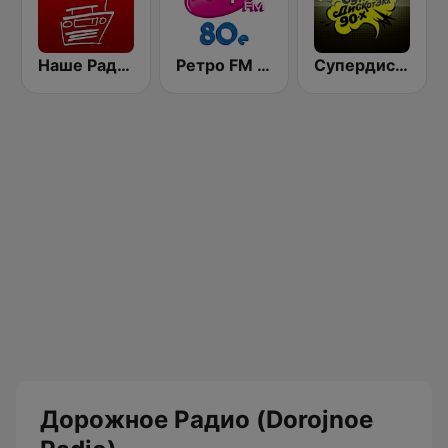
Наше Радио (Radio Nashe)
Ретро FM 80e (Retro FM)
Супердискотека 90х Радио Рекорд (Radio Record 90s Superdisco)
Дорожное Радио (Dorojnoe