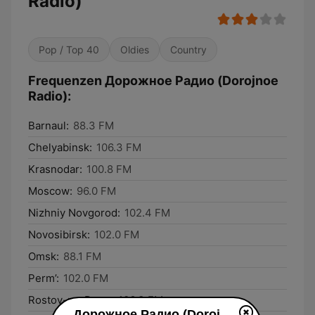
Radio)
Pop / Top 40
Oldies
Country
Frequenzen Дорожное Радио (Dorojnoe
Radio):
Barnaul:
88.3 FM
Chelyabinsk:
106.3 FM
Krasnodar:
100.8 FM
Moscow:
96.0 FM
Nizhniy Novgorod:
102.4 FM
Novosibirsk:
102.0 FM
Omsk:
88.1 FM
Perm’:
102.0 FM
Rostov-na-Donu:
106.3 FM
Дорожное Радио (Dorojnoe Radio) live