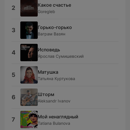
Какое счастье
2
Goregleb
Горько-горько
3
Ваграм Вазян
Исповедь
4
Ярослав Сумишевский
Матушка
5
Татьяна Куртукова
Шторм
6
Aleksandr Ivanov
Мой ненаглядный
7
Tatiana Bulanova