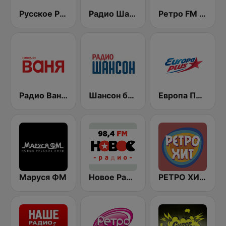
Русское Радио
Радио Шансон (Chanson)
Ретро FM (Retro FM)
Радио Ваня (Radio Vanya)
Шансон без цензуры (Shanson bez cenzury)
Европа Плюс (Europa Plus)
Маруся ФМ
Новое Радио (New Radio, Novoe Radio)
РЕТРО ХИТ - Retro Hit