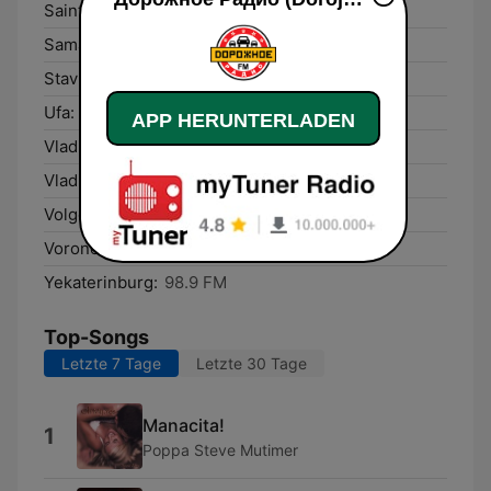
Saint Petersburg:
87.5 FM
Samara:
106.1 FM
Stavropol’:
101.4 FM
Ufa:
107.9 FM
APP HERUNTERLADEN
Vladikavkaz:
101.2 FM
Vladivostok:
89.4 FM
Volgograd:
103.6 FM
Voronezh:
102.3 FM
Yekaterinburg:
98.9 FM
Top-Songs
Letzte 7 Tage
Letzte 30 Tage
Manacita!
1
Poppa Steve Mutimer