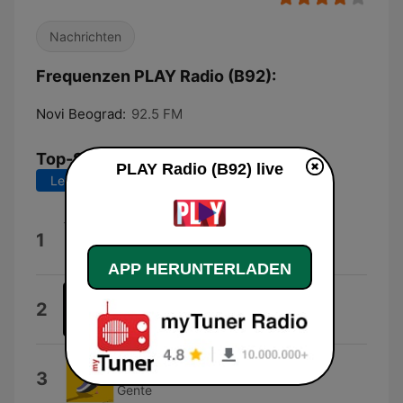
Nachrichten
Frequenzen PLAY Radio (B92):
Novi Beograd:
92.5 FM
Top-Songs
PLAY Radio (B92) live
Letzte 7 Tage
Letzte 30 Tage
iPhone / Android
1
Fiturt
APP HERUNTERLADEN
Strut
2
Elohim
che fastidio
3
Gente