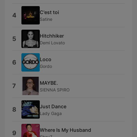
C'est toi
4
Satine
Hitchhiker
5
Demi Lovato
Loco
6
Gordo
MAYBE.
7
SIENNA SPIRO
Just Dance
8
Lady Gaga
Where Is My Husband
9
Shay7