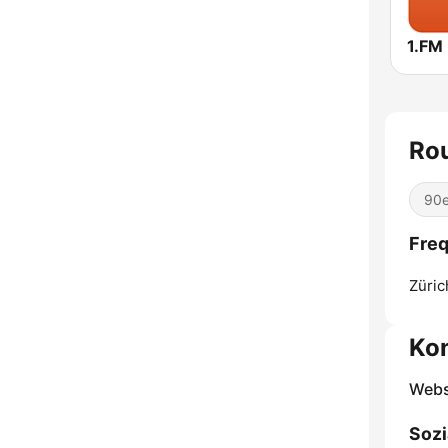
Ro
90e
Freq
Züric
Ko
Webs
Sozi