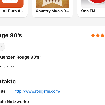
1.FM - All Euro 80s
Country Music Radio - 90's Country
One FM
uge 90's
r
uenzen Rouge 90's:
h:
Online
ntakte
ite
http://www.rougefm.com/
ale Netzwerke