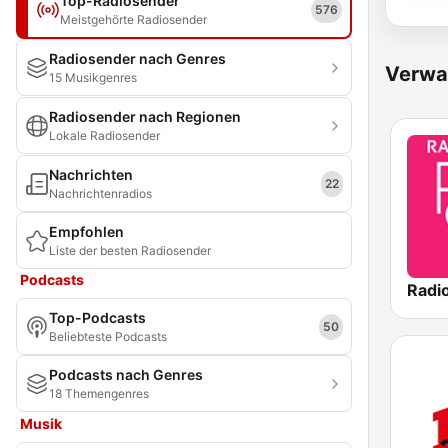
Top-Radiosender
576
Meistgehörte Radiosender
Radiosender nach Genres
Verwa
15 Musikgenres
Radiosender nach Regionen
Lokale Radiosender
Nachrichten
22
Nachrichtenradios
Empfohlen
Liste der besten Radiosender
Podcasts
Radi
Top-Podcasts
50
Beliebteste Podcasts
Podcasts nach Genres
18 Themengenres
Musik